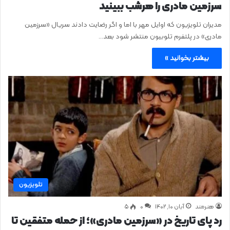
سرزمین مادری را هرشب ببینید
مدیران تلویزیون که اوایل مهر با اما و اگر رضایت دادند سریال «سرزمین
مادری» در پلتفرم تلوبیون منتشر شود بعد…
بیشتر بخوانید »
تلویزیون
هنرمند
آبان ۱۰, ۱۴۰۲
0
۵
رد پای تاریخ در «سرزمین مادری»؛ از حمله متفقین تا