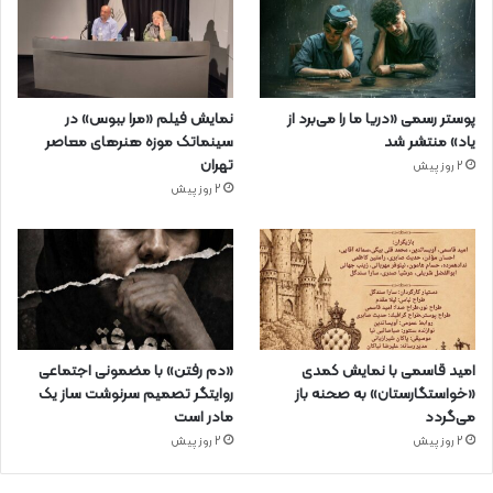
پوستر رسمی «دریا ما را می‌برد از
نمایش فیلم «مرا ببوس» در
یاد» منتشر شد
سینماتک موزه هنرهای معاصر
تهران
2 روز پیش
2 روز پیش
امید قاسمی با نمایش کمدی
«دم رفتن» با مضمونی اجتماعی
«خواستگارستان» به صحنه باز
روایتگر تصمیم سرنوشت ساز یک
می‌گردد
مادر است
2 روز پیش
2 روز پیش