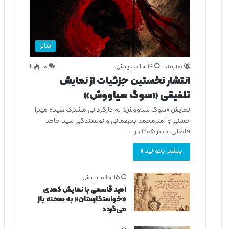
تئاتر
هنرمند
14 ساعت پیش
0
۲
انتشار نخستین جزئیات از نمایش
تلفیقی «سوگ سیاووش»
نمایش «سوگ سیاووش» به کارگردانی مشترک سیده میترا
حسنی و امیرمحمد بحرعمانی و نویسندگی سید حامد
فاضلی، پاییز ۱۴۰۵ در…
بیشتر بخوانید »
15 ساعت پیش
امید قاسمی با نمایش کمدی
«خواستگارستان» به صحنه باز
می‌گردد