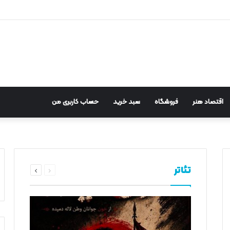
اقتصاد هنر
فروشگاه
سبد خرید
حساب کاربری من
د از یاد» منتشر شد
نمایش تلفیقی «سوگ سیاووش»
سینماتک موزه هنرهای معاصر تهران
«خواستگارستان» به صحنه باز می‌گرد
اعی روایتگر تصمیم سرنوشت ساز یک م
قبلی
بعد
تئاتر
صفحه
صفحه