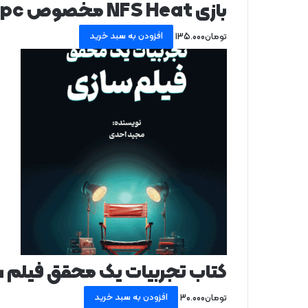
بازی NFS Heat مخصوص pc
افزودن به سبد خرید
تومان
135.000
کتاب تجربیات یک محقق فیلم 
افزودن به سبد خرید
تومان
30.000