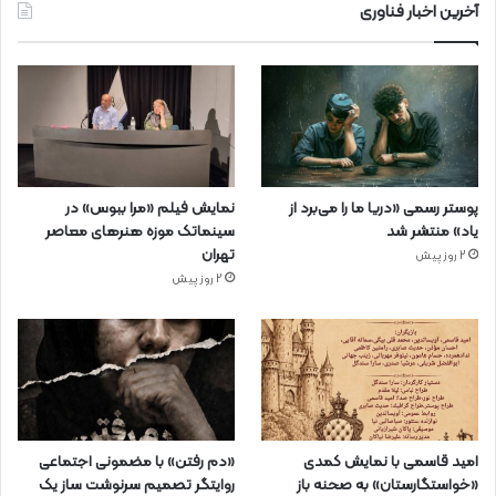
آخرین اخبار فناوری
پوستر رسمی «دریا ما را می‌برد از
نمایش فیلم «مرا ببوس» در
یاد» منتشر شد
سینماتک موزه هنرهای معاصر
تهران
2 روز پیش
2 روز پیش
امید قاسمی با نمایش کمدی
«دم رفتن» با مضمونی اجتماعی
«خواستگارستان» به صحنه باز
روایتگر تصمیم سرنوشت ساز یک