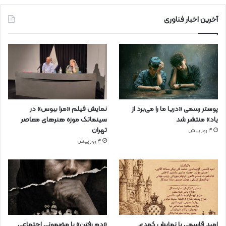
آخرین اخبار فناوری
پوستر رسمی «دریا ما را می‌برد از
نمایش فیلم «مرا ببوس» در
یاد» منتشر شد
سینماتک موزه هنرهای معاصر
تهران
3 روز پیش
3 روز پیش
امید قاسمی با نمایش کمدی
«دم رفتن» با مضمونی اجتماعی