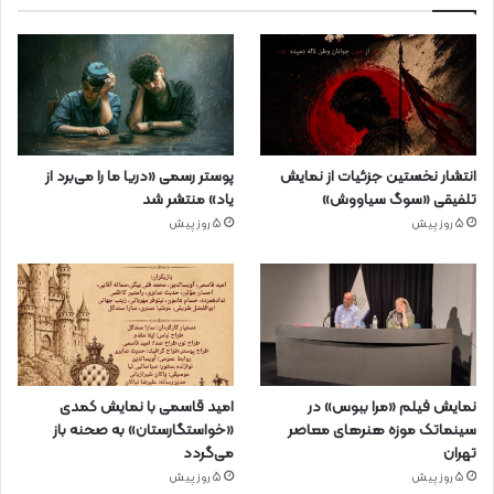
انتشار نخستین جزئیات از نمایش
پوستر رسمی «دریا ما را می‌برد از
تلفیقی «سوگ سیاووش»
یاد» منتشر شد
5 روز پیش
5 روز پیش
نمایش فیلم «مرا ببوس» در
امید قاسمی با نمایش کمدی
سینماتک موزه هنرهای معاصر
«خواستگارستان» به صحنه باز
تهران
می‌گردد
5 روز پیش
5 روز پیش