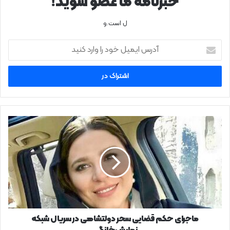
خبرنامه ما عضو شوید!
ل است.و
آدرس
ایمیل
خود
را
وارد
کنید
ماجرای
حکم
قضایی
سحر
دولتشاهی
در
سریال
شبکه
نمایش‌خانگی
ماجرای حکم قضایی سحر دولتشاهی در سریال شبکه