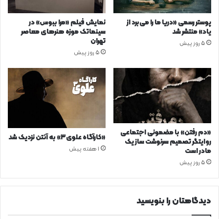
پوستر رسمی «دریا ما را می‌برد از
نمایش فیلم «مرا ببوس» در
یاد» منتشر شد
سینماتک موزه هنرهای معاصر
تهران
5 روز پیش
5 روز پیش
«دم رفتن» با مضمونی اجتماعی
«کارآگاه علوی۳» به آنتن نزدیک شد
روایتگر تصمیم سرنوشت ساز یک
1 هفته پیش
مادر است
5 روز پیش
دیدگاهتان را بنویسید