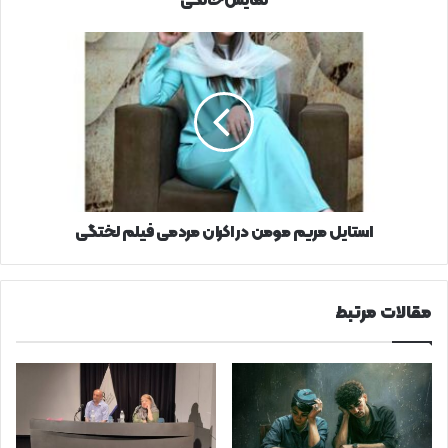
نمایش‌خانگی
استایل
مریم
مومن
در
اکران
مردمی
فیلم
لختگی
استایل مریم مومن در اکران مردمی فیلم لختگی
مقالات مرتبط