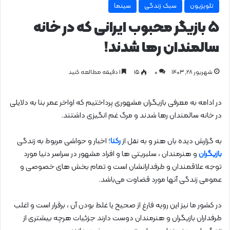
تلویزیون
سبک زندگی
سینما
5 بازیگر محبوب ایرانی که در خانه
سالمندان رها شدند!
شهریور ۲۸, ۱۴۰۳
0
۱۵
1 دقیقه مطالعه کنید
در ادامه به معرفی بازیگران مشهوری پرداختیم که اواخر عمر بنا به دلایلی
در خانه سالمندان رها شدند و مرگ غم انگیزی داشتند.
به گزارش دیده بان هنر و به نقل از
رکنا
؛ اخبار و حواشی مربوط به زندگی
بازیگران
و هنرمندان ، سلبریتی ها و افراد مشهور در سراسر دنیا مورد
توجه علاقمندان و طرفدارانشان است و تمام بخش های خصوصی و
عمومی زندگی آنها مورد قضاوت می‌باشد.
در کشور ما نیز این رویه فارغ از صحیح یا غلط بودن آن ، برقرار است و اغلب
طرفداران بازیگران و هنرمندان دوست دارند جزئیات هرچه بیشتری از