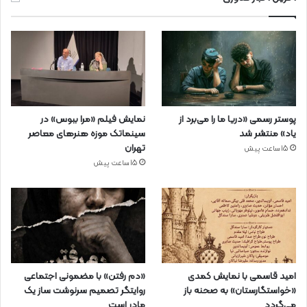
پوستر رسمی «دریا ما را می‌برد از
نمایش فیلم «مرا ببوس» در
یاد» منتشر شد
سینماتک موزه هنرهای معاصر
تهران
15 ساعت پیش
15 ساعت پیش
امید قاسمی با نمایش کمدی
«دم رفتن» با مضمونی اجتماعی
«خواستگارستان» به صحنه باز
روایتگر تصمیم سرنوشت ساز یک
می‌گردد
مادر است