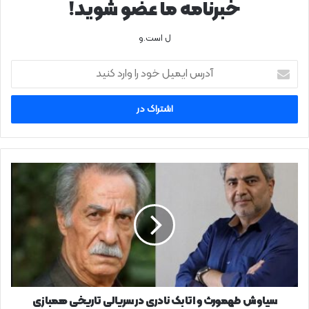
خبرنامه ما عضو شوید!
ل است.و
آدرس
ایمیل
خود
را
وارد
کنید
سیاوش
طهمورث
و
اتابک
نادری
در
سریالی
تاریخی
همبازی
می‌شوند
سیاوش طهمورث و اتابک نادری در سریالی تاریخی همبازی