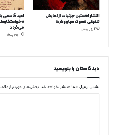
انتشار نخستین جزئیات از نمایش
امید قاسمی ب
تلفیقی «سوگ سیاووش»
«خواستگارستان
می‌گردد
2 روز پیش
2 روز پیش
دیدگاهتان را بنویسید
نشانی ایمیل شما منتشر نخواهد شد.
بخش‌های موردنیاز علامت
د
ی
د
گ
ا