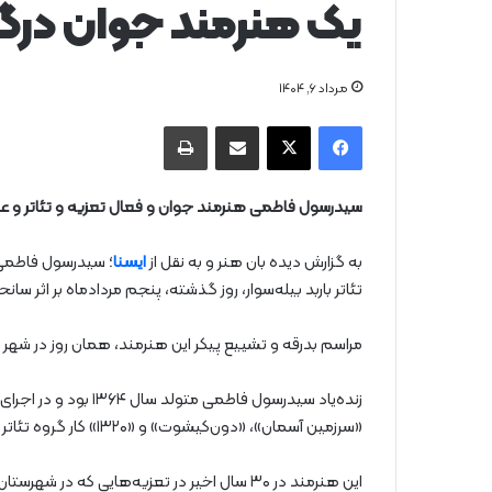
یک هنرمند جوان در
مرداد ۶, ۱۴۰۴
فیس بوک
X
از طریق ایمیل به اشتراک بگذارید
چاپ
سیدرسول فاطمی هنرمند جوان و فعال تعزیه و تئاتر و عضو گ
به گزارش دیده بان هنر و به نقل از
ایسنا
؛ سیدرسول فاطمی 
تئاتر باربد بیله‌سوار، روز گذشته، پنجم مردادماه بر اثر سانح
مراسم بدرقه و تشییع پیکر این هنرمند، همان روز در شهر بی
زنده‌یاد سیدرسول فاطم
«سرزمین آسمان»، «دون‌کیشوت» و «۱۳۲۰» کار گروه تئاتر باربد بیله‌سوار حضور داشت.
این هنرمند در ۳۰ سال اخیر در تعزیه‌هایی که در