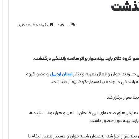
گذشت
0
۲
1 دقیقه مطالعه کنید
روه تئاتر باربد بیله‌سوار بر اثر سانحه رانندگی درگذشت.
هنرمند جوان و فعال تعزیه و تئاتر
استان اردبیل
و عضو گروه
ه‌ رانندگی در جاده بیله‌سوار-گوگ‌تپه از دنیا رفت.
له‌سوار برگزار شد.
ی متولد سال ۱۳۶۴ بود و در اجرای نمایش‌های صحنه‌ای «بی‌خانمان»، «من و هزار تو»، «تثلیث»،
 شهرستان بیله‌سوار اجرا شد، به‌عنوان شبیه‌خوان و دستیار معین‌البکاء با