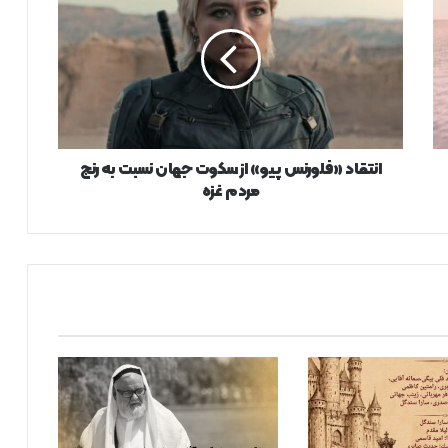
پیو»
از
سکوت
جهان
نسبت
به
رنج
مردم
انتقاد «فلورنس پیو» از سکوت جهان نسبت به رنج
غزه
مردم غزه