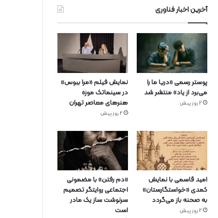
آخرین اخبار فناوری
پوستر رسمی «دریا ما را
نمایش فیلم «مرا ببوس»
می‌برد از یاد» منتشر شد
در سینماتک موزه
هنرهای معاصر تهران
2 روز پیش
2 روز پیش
امید قاسمی با نمایش
«دم رفتن» با مضمونی
کمدی «خواستگارستان»
اجتماعی روایتگر تصمیم
به صحنه باز می‌گردد
سرنوشت ساز یک مادر
است
2 روز پیش