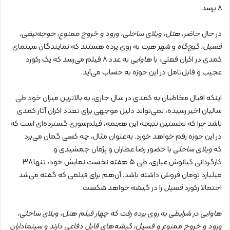
۸ برسد.
در حال حاضر،
هتل، ویلای ساحلی، ورود و خروج ممنوع، جوجه‌تیغی،
فسیل، گیج‌گاه
و
شهر هرت
به روی پرده هستند که نمایندگان سینمای
کمدی در اکران فعلی، با
هاوایی
به عدد ۸ فیلم می‌رسد که یک رکورد
عجیب و قابل‌تامل در این حوزه به حساب می‌آید.
اینکه اقبال مخاطبان به کمدی در سال جاری، به بالاترین میزان خود طی
سالیان اخیر رسیده، نمی‌تواند دلیل موجهی برای تعدد اکران آثار کمدی
باشد چرا که نخستین نتیجه این هجمه، فیلم‌سوزی گسترده‌ای است که
در این حوزه رقم خواهد خورد. به‌عنوان مثال، چه کسی گمان می‌برد
که
ویلای ساحلی
با حضور رضا عطاران و پژمان جمشیدی و
کارگردانی کیانوش عیاری، طی ۵ هفته نخست نمایش خود، تنها ۳۸
میلیارد تومان فروش داشته باشد. آن‌هم برای فیلمی که گفته می‌شد
احتمالا رکورد
فسیل
را در گیشه خواهد شکست.
هاوایی در شرایطی به روی پرده رفت که چهار فیلم هتل، ویلای ساحلی،
ورود و خروج ممنوع و فسیل، گیشه‌های قابل دفاعی دارند و سینماداران