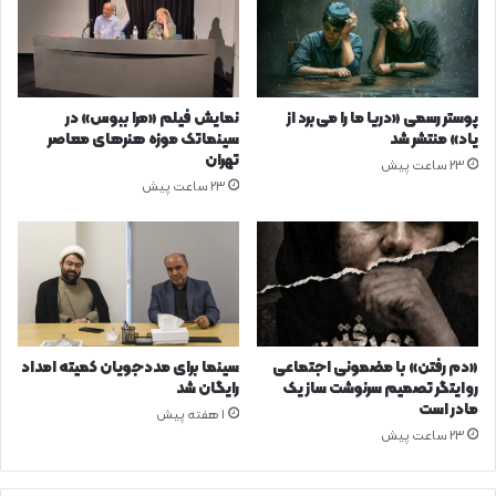
پوستر رسمی «دریا ما را می‌برد از
نمایش فیلم «مرا ببوس» در
یاد» منتشر شد
سینماتک موزه هنرهای معاصر
تهران
23 ساعت پیش
23 ساعت پیش
«دم رفتن» با مضمونی اجتماعی
سینما برای مددجویان کمیته امداد
روایتگر تصمیم سرنوشت ساز یک
رایگان شد
مادر است
1 هفته پیش
23 ساعت پیش