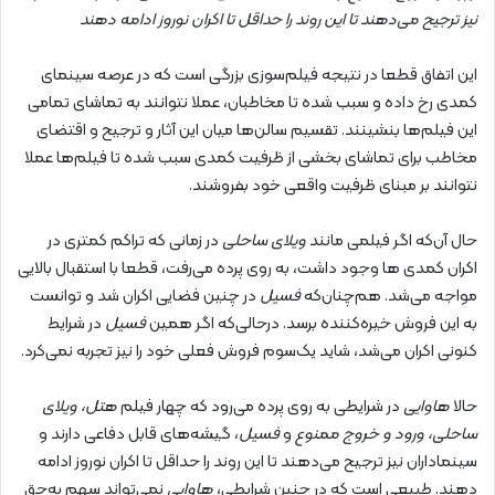
نیز ترجیح می‌دهند تا این روند را حداقل تا اکران نوروز ادامه دهند
این اتفاق قطعا در نتیجه فیلم‌سوزی بزرگی است که در عرصه سینمای
کمدی‌ رخ داده و سبب شده تا مخاطبان، عملا نتوانند به تماشای تمامی
این فیلم‌ها بنشینند. تقسیم سالن‌ها میان این آثار و ترجیح و اقتضای
مخاطب برای تماشای بخشی از ظرفیت کمدی سبب شده تا فیلم‌ها عملا
نتوانند بر مبنای ظرفیت واقعی خود بفروشند.
حال آن‌که اگر فیلمی مانند
ویلای ساحلی
در زمانی که تراکم کمتری در
اکران کمدی‌ ها وجود داشت، به روی پرده می‌رفت، قطعا با استقبال بالایی
مواجه می‌شد. هم‌چنان‌که
فسیل
در چنین فضایی اکران شد و توانست
به این فروش خیره‌کننده برسد. درحالی‌که اگر همین
فسیل
در شرایط
کنونی اکران می‌شد، شاید یک‌سوم فروش فعلی خود را نیز تجربه نمی‌کرد.
حالا
هاوایی
در شرایطی به روی پرده می‌رود که چهار فیلم
هتل، ویلای
ساحلی، ورود و خروج ممنوع
و
فسیل
، گیشه‌های قابل دفاعی دارند و
سینماداران نیز ترجیح می‌دهند تا این روند را حداقل تا اکران نوروز ادامه
دهند. طبیعی است که در چنین شرایطی،
هاوایی
نمی‌تواند سهم به‌حق