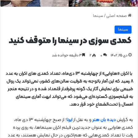
صفحه اصلی
/
سینما
سینما
کمدی‌ سوزی در سینما را متوقف کنید
دی ۲۵, ۱۴۰۲
0
۲
۳ دقیقه خوانده شد
با اکران «هاوایی» از چهارشنبه ۱۳ دی‌‎ماه، تعداد کمدی‌ های اکران به عدد
۸ رسید که این آمار باتوجه به ظرفیت سالن‌های کشور، نمی‌تواند یک روال
طبیعی برای نمایش آثار یک گونه پرطرفدار قلمداد شده و در نتیجه منجر
به فیلم‌سوزی گسترده‌ای می‌شود که می‌تواند ابهت آماری سینمای
امسال را تحت‌الشعاع خود قرار دهد.
به گزارش
دیده بان هنر
و به نقل از
ایرنا
؛ از صبح چهارشنبه ۱۳ دی ماه،
کمدی
هاوایی
به عنوان جدیدترین فیلم اکران سینماها، به روی پرده
رفت تا تعداد کمدی‌هایی که هم‌اکنون در حال نمایش هستند، به عدد