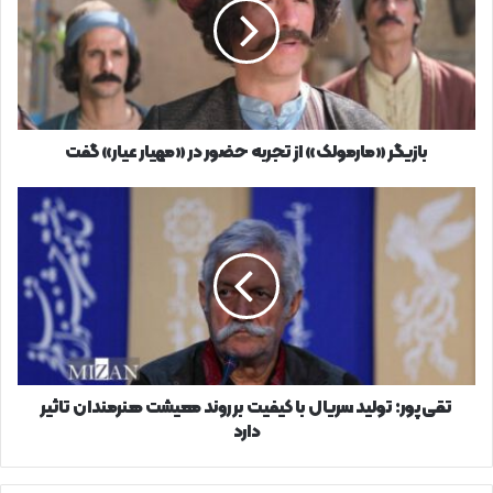
تجربه
حضور
در
«مهیار
عیار»
گفت
بازیگر «مارمولک» از تجربه حضور در «مهیار عیار» گفت
تقی‌پور:
تولید
سریال
با
کیفیت
بر
روند
معیشت
هنرمندان
تاثیر
تقی‌پور: تولید سریال با کیفیت بر روند معیشت هنرمندان تاثیر
دارد
دارد