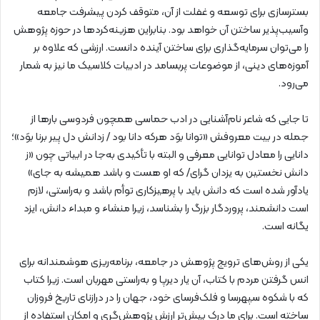
بسترسازی برای توسعه و غفلت از آن، متوقف کردن پیشرفت جامعه
وآسیب‌پذیر ساختن آن خواهد بود. بنابراین هزینه‌کردها در حوزه پژوهش
را می‌توان سرمایه‌گذاری برای ساختن آینده دانست. ارزشی که علاوه بر
آموزه‌های دینی، از موضوعات پربسامد در ادبیات کلاسیک ما نیز به شمار
می‌رود.
تا جایی که شاعر نام‌آشنایی در ادب حماسی همچون فردوسی بارها از
جمله در بیت معروفش «توانا بوَد هرکه دانا بود / زدانش دل پیر برنا بوَد»؛
دانایی را معادل توانایی معرفی و البته با تأکیدی به‌جا در ابیاتی چون «ز
دانش نخستین به یزدان گرای/ که او هست و باشد همیشه به جای»
یادآور شده است که دانش باید با پرهیزکاری توأم باشد و به‌راستی، لازم
است دانشمند، پروردگار بزرگ را بشناسد، زیرا منشاء و مبداء دانش، ایزد
یگانه است.
یکی از روش‌های ترویج پژوهش در جامعه، برنامه‌ریزی هوشمندانه برای
انس گرفتن مردم با کتاب، آن یار دیرپا و به‌راستی مهربان است. زیرا کتاب
که با شکوه سپهرسا و فلک‌فرسای خود، جهان را در درازنای تاریخ فروزان
ساخته است. برای ما درک بیش‌تر ارزش پژوهش‌گری و امکان استفاده از