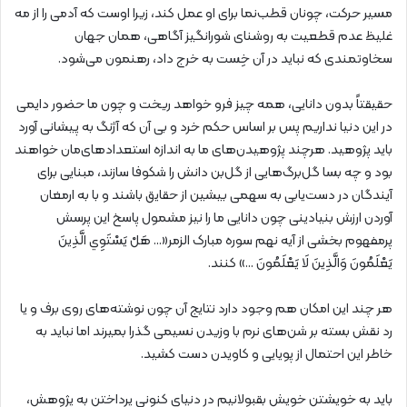
مسیر حرکت، چونان قطب‌نما برای او عمل کند، زیرا اوست که آدمی را از مه
غلیظ عدم قطعیت به روشنای شورانگیز آگاهی، همان جهان
سخاوتمندی که نباید در آن خِست به خرج داد، رهنمون می‌شود.
حقیقتاً بدون دانایی، همه چیز فرو خواهد ریخت و چون ما حضور دایمی
در این دنیا نداریم پس بر اساس حکم خرد و بی آن که آژنگ به پیشانی آورد
باید پژوهید. هرچند پژوهیدن‌های ما به اندازه استعدادهای‌مان خواهند
بود و چه ‌بسا گل‌برگ‌هایی از گل‌بن دانش را شکوفا سازند، مبنایی برای
آیندگان در دست‌یابی به سهمی بیشین از حقایق باشند و با به ارمغان
آوردن ارزش بنیادینی چون دانایی ما را نیز مشمول پاسخ این پرسش
پرمفهوم بخشی از آیه نهم سوره مبارک الزمر«… هَلْ يَسْتَوِي الَّذِينَ
يَعْلَمُونَ وَالَّذِينَ لَا يَعْلَمُونَ …» کنند.
هر چند این امکان هم وجود دارد نتایج آن چون نوشته‌های روی برف و یا
رد نقش بسته بر شن‌های نرم با وزیدن نسیمی گذرا بمیرند اما نباید به
خاطر این احتمال از پویایی و کاویدن دست کشید.
باید به خویشتن خویش بقبولانیم در دنیای کنونی پرداختن به پژوهش،