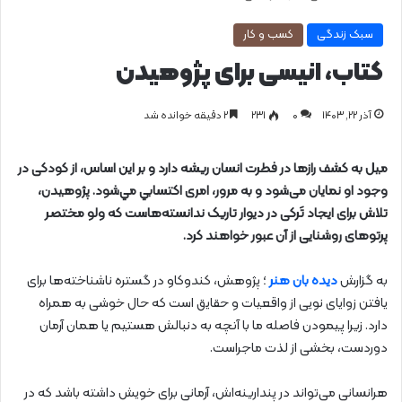
سبک زندگی
کسب و کار
کتاب، انیسی برای پژوهیدن
آذر ۲۲, ۱۴۰۳
0
۲۳۱
۲ دقیقه خوانده شد
میل به کشف رازها در فطرت انسان ریشه دارد و بر این اساس، از کودکی در
وجود او نمایان می‌شود و به مرور، امری اكتسابي مي‌شود. پژوهیدن،
تلاش برای ایجاد تَرکی در دیوار تاریک ندانسته‌هاست که ولو مختصر
پرتوهای روشنایی از آن عبور خواهند کرد.
به گزارش
دیده بان هنر
؛ پژوهش، کندوکاو در گستره ناشناخته‌ها برای
یافتن زوایای نویی از واقعیات و حقایق است که حال خوشی به همراه
دارد. زیرا پیمودن فاصله ما با آنچه به دنبالش هستیم یا همان آرمان
دوردست، بخشی از لذت ماجراست.
هرانسانی می‌تواند در پندارینه‌اش، آرمانی برای خویش داشته باشد که در