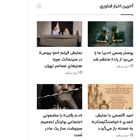
آخرین اخبار فناوری
پوستر رسمی «دریا ما را
نمایش فیلم «مرا ببوس»
می‌برد از یاد» منتشر شد
در سینماتک موزه
هنرهای معاصر تهران
1 روز پیش
1 روز پیش
امید قاسمی با نمایش
«دم رفتن» با مضمونی
کمدی «خواستگارستان»
اجتماعی روایتگر تصمیم
به صحنه باز می‌گردد
سرنوشت ساز یک مادر
است
1 روز پیش