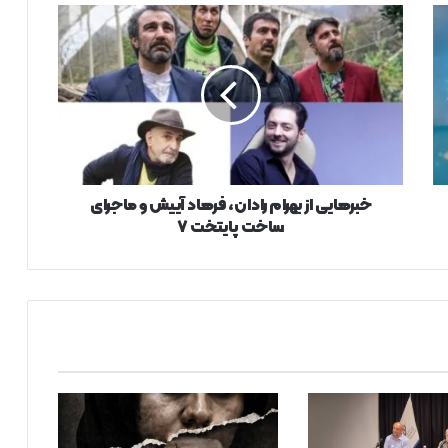
خبرهایی
از
بهرام
رادان،
فرهاد
آییش
و
ماجرای
ساخت
پایتخت
خبرهایی از بهرام رادان، فرهاد آییش و ماجرای
۷
ساخت پایتخت ۷