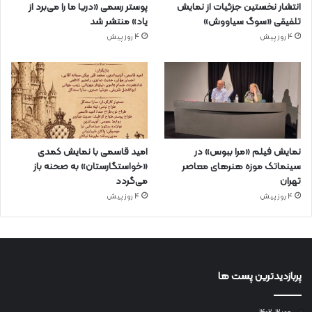
انتشار نخستین جزئیات از نمایش
پوستر رسمی «دریا ما را می‌برد از
تلفیقی «سوگ سیاووش»
یاد» منتشر شد
4 روز پیش
4 روز پیش
نمایش فیلم «مرا ببوس» در
امید قاسمی با نمایش کمدی
سینماتک موزه هنرهای معاصر
«خواستگارستان» به صحنه باز
تهران
می‌گردد
4 روز پیش
4 روز پیش
پربازدیدترین پست ها