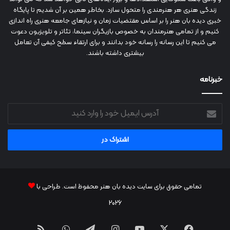
زندگی هنری هر هنرمندی را متحول سازد. بخاطر همین بر آن شدیم تا پایگاه
خبری دیده بان هنر را بر اساس مقتضیات زمان و نیازهای جامعه هنری راه اندازی
کنیم و از تمامی هنرمندان به خصوص بازیگران سینما، تئاتر و تلویزیون دعوت
می کنیم تا این رسانه را رسانه خود بدانند و برای ارتقاء سطح کیفی آن تعامل
بیشتری داشته باشند.
خبرنامه
آدرس
ایمیل
خود
را
وارد
کنید
تمامی حقوق برای سایت دیده بان هنر محفوظ است. طراحی با
2026
فیس
X
یوتیوب
اینستاگرام
تلگرام
واتس
RSS