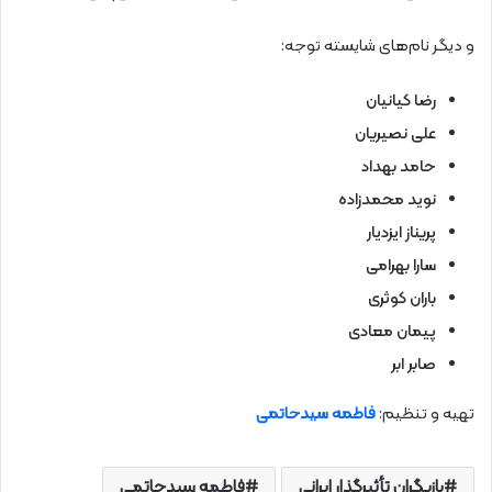
و دیگر نام‌های شایسته توجه:
رضا کیانیان
علی نصیریان
حامد بهداد
نوید محمدزاده
پریناز ایزدیار
سارا بهرامی
باران کوثری
پیمان معادی
صابر ابر
تهیه و تنظیم:
فاطمه سیدحاتمی
بازیگران تأثیرگذار ایرانی
فاطمه سیدحاتمی