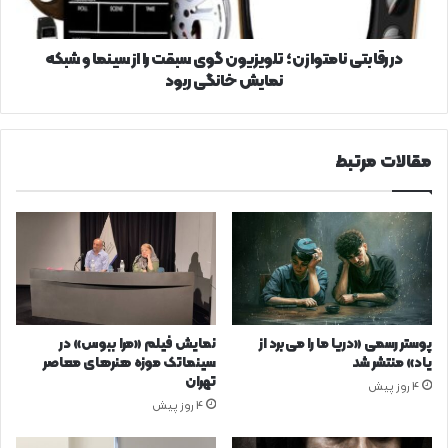
از
سینما
و
در رقابتی نامتوازن؛ تلویزیون گوی سبقت را از سینما و شبکه
شبکه
نمایش خانگی ربود
نمایش
خانگی
ربود
مقالات مرتبط
پوستر رسمی «دریا ما را می‌برد از
نمایش فیلم «مرا ببوس» در
یاد» منتشر شد
سینماتک موزه هنرهای معاصر
تهران
4 روز پیش
4 روز پیش