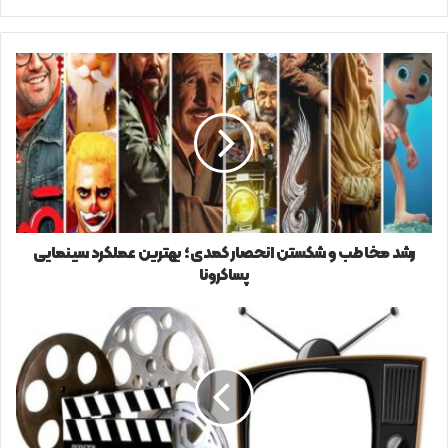
کنید
رشد
مخاطب
و
شکستن
انحصار
کمدی؛
بهترین
عملکرد
سینمایی
پساکرونا
رشد مخاطب و شکستن انحصار کمدی؛ بهترین عملکرد سینمایی
پساکرونا
در
رقابتی
نامتوازن؛
تلویزیون
گوی
سبقت
را