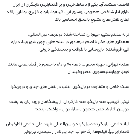
فاطمه معتمدآریا یکی از باسابقه‌ترین و پر افتخارترین بازیگران زن ایران،
دارای آثار شاخص همچون روسری آبی، گیله‌وا، بانو و گل‌رخ. توانایی بالا در
ایفای نقش‌های متنوع با عمق احساسی بالا.
ترانه علیدوستی، چهره‌ای شناخته‌شده در عرصه بین‌المللی،
همکاری‌های مکرر با اصغر فرهادی در فیلم‌هایی چون شهر زیبا، درباره
الی، فروشنده. بازی‌هایی با ظرافت و پیچیدگی درونی.
هدیه تهرانی، چهره محبوب دهه ۷۰ و ۸۰، با حضور در فیلم‌هایی مانند
قرمز، چهارشنبه‌سوری، عصر یخبندان.
سبک خاص و متفاوت در بازیگری، اغلب در نقش‌های جدی و درون‌گرا.
نیکی کریمی، هم بازیگر، هم کارگردان. از پیشگامان ورود زنان به پشت
دوربین. آثار شاخص همچون سارا، دو زن، واکنش پنجم.
لیلا حاتمی، بازیگر تحصیل‌کرده و بین‌المللی. فرزند علی حاتمی (کارگردان
نامدار ایرانی). فیلم‌ها: رگ خواب، جدایی نادر از سیمین، بی‌پولی