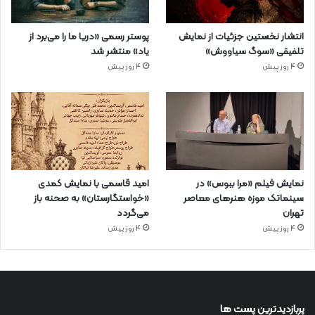
انتشار نخستین جزئیات از نمایش
پوستر رسمی «دریا ما را می‌برد از
تلفیقی «سوگ سیاووش»
یاد» منتشر شد
4 روز پیش
4 روز پیش
نمایش فیلم «مرا ببوس» در
امید قاسمی با نمایش کمدی
سینماتک موزه هنرهای معاصر
«خواستگارستان» به صحنه باز
تهران
می‌گردد
4 روز پیش
4 روز پیش
پربازدیدترین پست ها