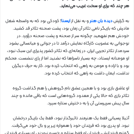
هر چند که برای او سخت غریب می‌نماید.
به گزارش
دیده بان هنر
و به نقل از
ایسنا
؛
کودکی بود که به واسطه شغل
مادرش که بازیگر نامی تئاتر آن زمان بود، پشت صحنه تئاتر قد کشید.
خودش هم نفهمید چگونه سر از صحنه و پشت صحنه درآورد. در
نوجوانی به عضویت کارگاه نمایش درآمد تا در جوانی و میانسالی بشود
سردمدار تئاتر تجربی ایران. در زمانه‌ای که تئاتر کشور پذیرای این سبک نبود،
او مومنانه ایستاد، چه بسیار ناسزاها که نشنید اما از پای ننشست. محکم
بود و با اراده و مومن به راهی که انتخاب کرده بود. کار به حرف دیگران
نداشت، ایمان داشت به راهی که انتخاب کرده بود.
او عاشق بازی بود و با همین عشق نام گروهش را هم گذاشت گروه
تئاتر بازی که حالا یکی از معدود گروه‌هایی است که باقی مانده و چند
سال پیش سرپرستی آن را به دخترش ستاره سپرد.
آتیلا پسیانی فقط یک هنرمند تاثیرگذار نبود، فقط یک بازیگر درخشان
نبود. او پدری بود که فرزندان خود را همواره زیر پر و بال خود می‌گرفت.
گفتم فرزندانش، فرزندان او فقط ستاره و خسرو نبودند، او بسیاری فرزندان