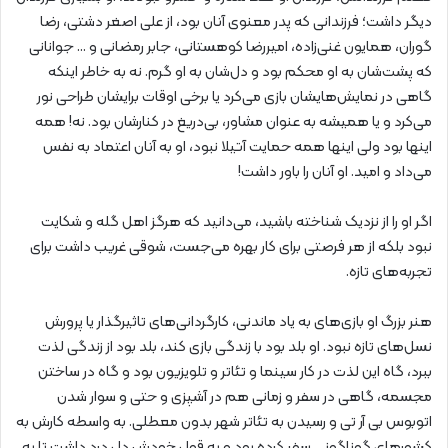
دیگر داشت؛ فرزندانی که پدر معنوی آنان بود، از علی اصغر دشتی، رضا
گوران، همایون غنی‌زاده، امیررضا کوهستانی، جابر رمضانی و … جوانانی
که پشت‌شان به او محکم بود و دل‌شان به او گرم. نه به خاطر اینکه
گاهی در نمایش‌هایشان بازی می‌کرد یا برخی اوقات برایشان طراحی نور
می‌کرد و یا همیشه به عنوان مشاور، بی‌دریغ در کنارشان بود. نه! همه
اینها بود ولی اینها همه حمایت آتیلا نبود، او به آنان اعتماد به نفس
می‌داد و امید. او آنان را باور داشت!
اگر او را از نزدیک شناخته باشید، می‌دانید که هرگز اهل گله و شکایت
نبود بلکه از هر فرصتی برای کار بهره می‌جست، شوقی غریب داشت برای
تجربه‌های تازه.
هنر بزرگ او بازی‌های به یاد ماندنی، کارگردانی‌های تاثیرگذار یا پرورش
نسل‌های تازه نبود. او بلد بود با زندگی بازی کند، بلد بود از زندگی لذت
ببرد، گاه این لذت در کار سینما و تئاتر و تلویزیون بود و گاه در ساختن
مجسمه، گاهی در سفر و زمانی هم در آشپزی و حتی و سوار شدن
اتوبوس بی آر تی و رسیدن به تئاتر شهر بدون معطلی. به واسطه کارش به
کشورهای گوناگونی سفر کرده بود و به قول خودش دل درد داشت تا به