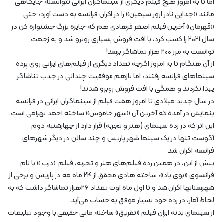
اما تا به امروز هیچ فیلم دیگری از سینماگران ایرانی نتوانسته جایگاهی
مانند «جدایی نادر ارور سیمین» را در اکران فرانسه به دست آورد، حتی
«قهرمان» آخرین فیلم اصغر فرهادی هم که جایزه بزرگ جشنواره کن در
سال ۲۰۲۱ را کسب کرد، با افت فروش بسیاری روبرو شد و به زحمت
توانست به مرز ۲۰۰ هزار تماشاگر برسد!
از آن هنگام تا به امروز اگرچه تعداد دیگری از فیلم‌های ایرانی روی پرده
سینماهای فرانسه رفتند، اما بازهم موفقیت چندانی در جذب تناشاگر
پیدا نکردند و همگی با افت فروش روبرو شدند!
در سال جدید میلادی تا امروز هفت فیلم از سینماگران ایرانی در فرانسه
بنمایش در آمده که آخرین آن «شهر خاموش» ساخته احمد بهرامی است.
این اثر که در رده سینمای (هنر و تجربه) قرار دارد از چهارشنبه دوم
آگوست تنها در یک سینما شهر پاریس و چند سالن در دیگر شهرهای
فرانسه اکران شد.
پیش از این، در همین رده فیلم‌های هنر و تجربه، فیلم «درب » با نام
فرانسوی «بوی باد»، ساخته هادی محقق از ۲۴ ماه مه در پاریس و برخی از
شهرستانها اکران شد و تا اول ماه اوت تعداد ۲۶هزار تماشاگر داشت که به
لحاظ آمار، در رده خود بسیار موفق به حساب می‌آید.
از سینمای بدنه ایران فیلم «تفریق» ساخته مانی حقیقی با وجود تبلیغات