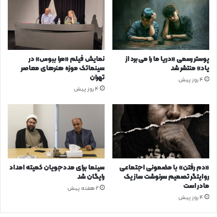
پوستر رسمی «دریا ما را می‌برد از
نمایش فیلم «مرا ببوس» در
یاد» منتشر شد
سینماتک موزه هنرهای معاصر
تهران
4 روز پیش
4 روز پیش
«دم رفتن» با مضمونی اجتماعی
سینما برای مددجویان کمیته امداد
روایتگر تصمیم سرنوشت ساز یک
رایگان شد
مادر است
2 هفته پیش
4 روز پیش