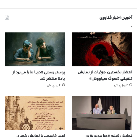
آخرین اخبار فناوری
انتشار نخستین جزئیات از نمایش
پوستر رسمی «دریا ما را می‌برد از
تلفیقی «سوگ سیاووش»
یاد» منتشر شد
4 روز پیش
4 روز پیش
نمایش فیلم «مرا ببوس» در
امید قاسمی با نمایش کمدی