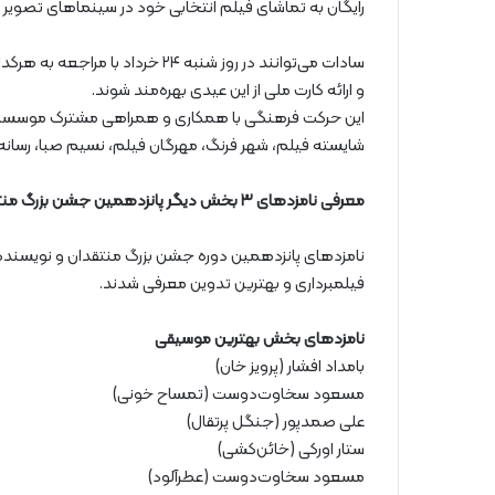
رایگان به تماشای فیلم انتخابی خود در سینماهای تصویر 
سادات می‌توانند در روز شنبه ۲۴ خرد
و ارائه کارت ملی از این عیدی بهره‌مند شوند.
این حرکت فرهنگی با همکاری و همراهی مشترک موسسه تصو
شایسته فیلم، شهر فرنگ، مهرگان فیلم، نسیم صبا، رسانه
معرفی نامزدهای ۳ بخش دیگر پانزدهمین جشن بزرگ منتقدان سینما
نامزدهای پانزدهمین دوره جشن بزرگ منتقدان و نویسندگ
فیلمبرداری و بهترین تدوین معرفی شدند.
نامزدهای بخش بهترین موسیقی
بامداد افشار (پرویز خان)
مسعود سخاوت‌دوست (تمساح خونی)
علی صمدپور (جنگل پرتقال)
ستار اورکی (خائن‌کشی)
مسعود سخاوت‌دوست (عطرآلود)