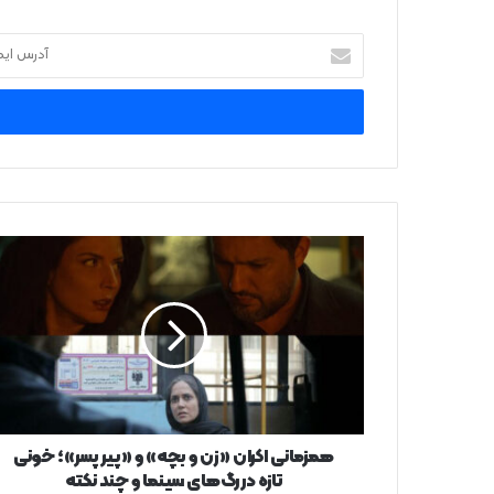
آدرس
ایمیل
خود
را
وارد
کنید
همزمانی
اکران
«زن
و
بچه»
و
«پیر
پسر»؛
خونی
تازه
همزمانی اکران «زن و بچه» و «پیر پسر»؛ خونی
در
تازه در رگ‌های سینما و چند نکته