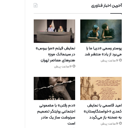
آخرین اخبار فناوری
پوستر رسمی «دریا ما را
نمایش فیلم «مرا ببوس»
می‌برد از یاد» منتشر شد
در سینماتک موزه
هنرهای معاصر تهران
16 ساعت پیش
16 ساعت پیش
امید قاسمی با نمایش
«دم رفتن» با مضمونی
کمدی «خواستگارستان»
اجتماعی روایتگر تصمیم
به صحنه باز می‌گردد
سرنوشت ساز یک مادر
است
16 ساعت پیش