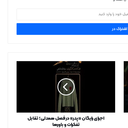
اجرای
رایگان
«پدر»
در
فصل
همدلی؛
تقابل
تفکرات
و
باورها
اجرای رایگان «پدر» در فصل همدلی؛ تقابل
تفکرات و باورها