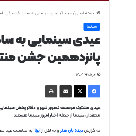
صفحه اصلی
/
سینما
/
عیدی سینمایی به سادات/ معرفی نام
سینما
عیدی سینمایی به سا
پانزدهمین جشن منتق
خرداد ۲۲, ۱۴۰۴
فیس بوک
X
از طریق ایمیل به اشتراک بگذارید
چاپ
منتقدان سینما از جمله اخبار امروز سینما هستند.
به گزارش
دیده بان هنر
و به نقل از
ایرنا
؛ به مناسبت عید سع