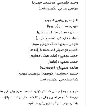
وحید ابراهیمی (موقعیت مهدی)
مرتضی هدایی (نگهبان شب)
نامزدهای بهترین تدوین
مهدی سعدی (بی رویا)
حسن حسندوست (پرویز خان)
عماد خدابخش (تمساح خونی)
هومن سیدی (جنگ جهانی سوم)
خشایار موحدیان (صبحانه با زرافه‌ها)
حمید نجفی‌راد (علت مرگ نامعلوم)
حمید نجفی‌راد (علفزار)
هایده صفی‌یاری (مجبوریم)
حسین جمشیدی گوهری (موقعیت مهدی)
رضا میرکریمی (نگهبان شب)
به دبیری جعفر گودرزی برگزار می‌شود.