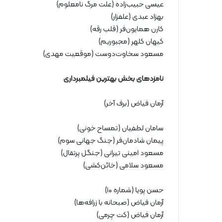
عیسی حبیب‌زاده (علت مرگ نامعلوم)
بهزاد عبدی (علفزار)
کارن همایون‌فر (قلب رقه)
کیهان کلهر (مجبوریم)
مسعود سخاوت‌دوست (موقعیت مهدی)
نامزدهای بخش بهترین فیلمبرداری
آرمان فیاض (برف آخر)
سامان لطفیان (تمساح خونی)
پیمان شادمان‌فر (جنگ جهانی سوم)
مسعود امینی تیرانی (جنگل پرتقال)
مسعود سلامی (خائن‌کشی)
حسن پویا (شماره ۱۰)
آرمان فیاض (صبحانه با زرافه‌ها)
آرمان فیاض (کت چرمی)