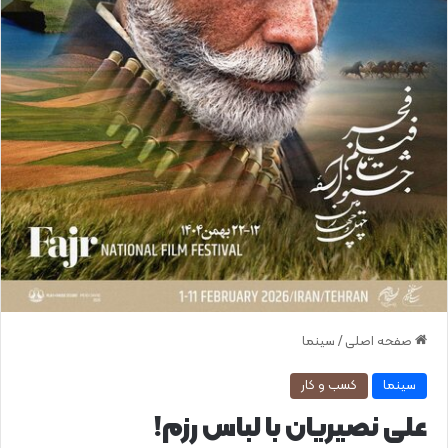
صفحه اصلی
/
سینما
سینما
کسب و کار
علی نصیریان با لباس رزم!