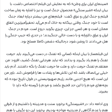
«سینمای ایران برای وطن» که به نمایش این فیلم اختصاص داشت، با
بیان اینکه «شیر سنگی» محصول جنگ است و نیز با اشاره به زمان ساخت
فیلم و جنگ ایران و عراق گفت: فیلم‌های من بیشتر درباره ابعاد جنگ
است تا خود جنگ. وقتی بیگانه به خاک آدم می‌آید تحقیرآمیزترین اتفاق
ممکن است و هر کسی جز این، چیزی بگوید دروغ است. مردم در جنگ
ایران و عراق دلاورانه و با دست خالی جنگیدند؛ در حدی که جیپ جنگی را
هل می‌دادند تا روشن شود درحالیکه دشمن کاملا مسلح بود.
این فیلمساز با بیان اینکه کسانی که تفنگ در دست می‌گیرند باید حرمت
تفنگ را هم یاد بگیرند و بدانند که نباید هرجایی تفنگ کشید، افزود: من
معتقدم تفنگ حرمت دارد و ملت ما حرمت تفنگ را نگه داشتند. آدم باید
خیلی بی‌انصاف باشد که این تلاش‌ها و رشادت ها را فراموش کند. باور من
این است که هیچ اجنبی مانند رژیم صهیونیستی در طول تاریخ نبوده که
بچه‌های مردم را تا این حد فجیع بکشد و مردم را گرسنه نگه دارد تا
بمیرند.
وی ادامه داد: در «شیرسنگی» برخورد سنت و مدرنیته را داشتیم و از طرفی
هم با عدم آگاهی از مدرنتیه مواجه بودیم. برخورد این دو نگرش با هم