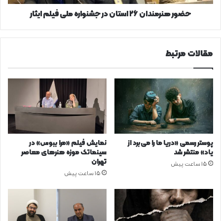
ایثار
حضور هنرمندان ۲۶ استان در جشنواره ملی فیلم ایثار
مقالات مرتبط
پوستر رسمی «دریا ما را می‌برد از
نمایش فیلم «مرا ببوس» در
یاد» منتشر شد
سینماتک موزه هنرهای معاصر
تهران
15 ساعت پیش
15 ساعت پیش