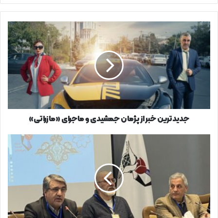
کنید
جدیدترین
خبر
از
پژمان
جمشیدی
و
ماجرای
«مازراتی»
جدیدترین خبر از پژمان جمشیدی و ماجرای «مازراتی»
حضور
هنرمندان
۲۶
استان
در
جشنواره
ملی
فیلم