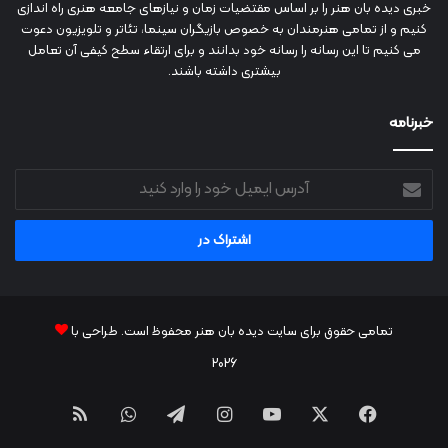
خبری دیده بان هنر را بر اساس مقتضیات زمان و نیازهای جامعه هنری راه اندازی
کنیم و از تمامی هنرمندان به خصوص بازیگران سینما، تئاتر و تلویزیون دعوت
می کنیم تا این رسانه را رسانه خود بدانند و برای ارتقاء سطح کیفی آن تعامل
بیشتری داشته باشند.
خبرنامه
آدرس
ایمیل
خود
را
وارد
کنید
تمامی حقوق برای سایت دیده بان هنر محفوظ است. طراحی با
2026
فیس
X
یوتیوب
اینستاگرام
تلگرام
واتس
RSS