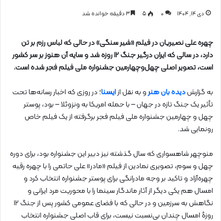
دی ۱۴, ۱۴۰۴
0
۵
۳ دقیقه خوانده شد
چهره علی نصیریان در فیلم «شیر سنگی» در حالی که لباس رزم بر تن
دارد، در سالی که ایران درگیر جنگ ۱۲ روزه شد و سایه آن هنوز بر سر کشور
است، تصویر اصلی چهل‌وچهارمین جشنواره ملی فیلم فجر شده است.
به گزارش
دیده بان هنر
و به نقل از
ایسنا
؛ در روزی که اخبار رسانه‌ها تحت
تأثیر یک جنگ تازه در جهان – با حمله امریکا به ونزوئلا – بود، پوستر
چهل‌ و چهارمین جشنواره ملی فیلم فجر برگرفته از یک فیلم خاص
رونمایی شد.
منوچهر شاهسواری که سال گذشته نیز دبیر این جشنواره بود، برای دوره
چهل و سوم، تصویری نمادین از فیلم «مادر» علی حاتمی را ‌با چهره رقیه
چهره‌آزاد و تاکید بر وجه مادرانگی برای پوستر جشنواره انتخاب کرد و
امسال هم یکی دیگر از آثار ماندگار سینما را با محوریت مرد ایرانی و
نگاهش به سرزمین و در حالی که با فضای عمومی کشور پس از جنگ ۱۲
روزهٔ امسال چندان بی‌نسبت نیست، برای قاب اصلی جشنواره انتخاب