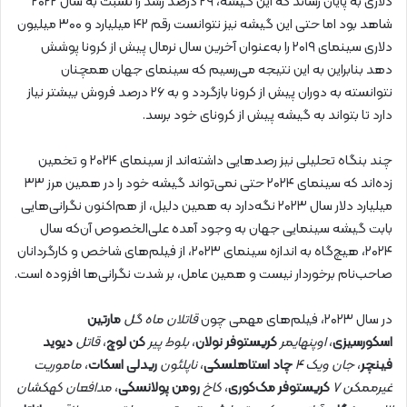
دلاری به پایان رساند که این گیشه، ۲۹ درصد رشد را نسبت به سال ۲۰۲۲
شاهد بود اما حتی این گیشه نیز نتوانست رقم ۴۲ میلیارد و ۳۰۰ میلیون
دلاری سینمای ۲۰۱۹ را به‌عنوان آخرین سال نرمال پیش از کرونا پوشش
دهد بنابراین به این نتیجه می‌رسیم که سینمای جهان همچنان
نتوانسته به دوران پیش از کرونا بازگردد و به ۲۶ درصد فروش بیشتر نیاز
دارد تا بتواند به گیشه پیش از کرونای خود برسد.
چند بنگاه تحلیلی نیز رصدهایی داشته‌اند از سینمای ۲۰۲۴ و تخمین
زده‌اند که سینمای ۲۰۲۴ حتی نمی‌تواند گیشه خود را در همین مرز ۳۳
میلیارد دلار سال ۲۰۲۳ نگه‌دارد به همین دلیل، از هم‌اکنون نگرانی‌هایی
بابت گیشه سینمایی جهان به وجود آمده علی‌الخصوص آن‌که سال
۲۰۲۴، هیچ‌گاه به اندازه سینمای ۲۰۲۳، از فیلم‌های شاخص و کارگردانان
صاحب‌نام برخوردار نیست و همین عامل، بر شدت نگرانی‌ها افزوده است.
در سال ۲۰۲۳، فیلم‌های مهمی چون
قاتلان ماه گل
مارتین
اسکورسیزی
،
اوپنهایمر
کریستوفر نولان
،
بلوط پیر
کن لوچ
،
قاتل
دیوید
فینچر
،
جان ویک ۴
چاد استاهلسکی
،
ناپلئون
ریدلی اسکات
،
ماموریت
غیرممکن ۷
کریستوفر مک‌کوری
،
کاخ
رومن پولانسکی
،
مدافعان کهکشان