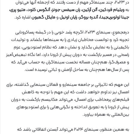
در ۲۰۲۳، چند سینماگر مهم از دست رفتند که ازجمله آنها می‌توان
به
ویلیام فردکین، آلن آرکین، ران سیفس جونز، آنگوس کلود، متیو پری،
جینا لولوبریجیدا، آندره بروگر، رایان اونیل
و
مایکل گمبون
اشاره کرد.
درمجموع، سینمای ۲۰۲۳، اگرچه رشد خوبی را در گیشه پساکرونایی
تجربه کرد و توانست مخاطبان زیادی را به سینماها بکشاند و تولیدات
باکیفیتی را به نمایش بگذارد و نشان دهد که نظام استودیویی، عزم
راسخی در مسیر بازگشت به دوران پیش از کرونا دارد، اما نگاه تبعیض‌آمیز
و مصرف‌گرا، هم‌چنان مساله نخست سینماگران به حساب می‌آید که
پس از سال‌ها هم‌چنان به ساحل آرامش و ثباتی نرسیده است.
این مهم که تاثیراتی بر جامعه سینمارو و فعالان سینمایی گذاشته، برای
امسال نیز تداوم خواهد داشت که این مهم با توجه به کاهش
فیلم‌های پرمخاطب برای امسال، می‌تواند مکانیسم بازگشت به دوران
پیش از کرونا را به تعویق انداخته و نگرانی‌هایی را برای استودیوهای
بین‌المللی به همراه بیاورد.
به همین منظور، سینمای ۲۰۲۴ می‌تواند آبستن اتفاقاتی باشد که