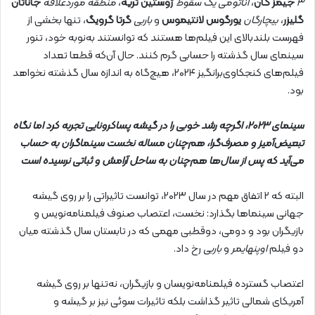
۳
جیمز گان
،
آناتومی
یک سقوط
ژوستین تریه
،
منطقه موردعلاقه
جاناتان
گلیزر
،
بیچارگان
یورگوس لانتیموس
و
باربی
گرتا گرویگ
، تنها بخشی از
فهرست بلندبالای این فیلم‌ها هستند که توانستند به‌نوبه خود، تنور
سینمای سال گذشته را حسابی گرم کنند. حال آن‌که قطعا تعداد
فیلم‌های کنجکاوی‌برانگیز ۲۰۲۴، هیچ‌گاه به اندازه سال گذشته نخواهد
بود.
سینمای ۲۰۲۳، اگرچه رشد خوبی را در گیشه پساکرونایی تجربه کرد اما نگاه
تبعیض‌آمیز و مصرف‌گرا، هم‌چنان مساله نخست سینماگران به حساب
می‌آید که پس از سال‌ها هم‌چنان به ساحل آرامش و ثباتی نرسیده است
البته که ۲ اتفاق مهم در سال ۲۰۲۳، توانست تاثیراتی را بر روی گیشه
جهانی سینماها بگذارد: نخست، اعتصاب صنوف فیلمنامه‌نویس و
بازیگران بود و دومی، دوقطبی مهمی که در تابستان سال گذشته میان
دو فیلم
اوپنهایمر
و
باربی
رخ داد.
اعتصاب گسترده فیلمنامه‌نویسان و بازیگران، نه‌تنها بر روی گیشه
آمریکای شمالی تاثیر گذاشت بلکه تاثیرات سوئی نیز بر گیشه و