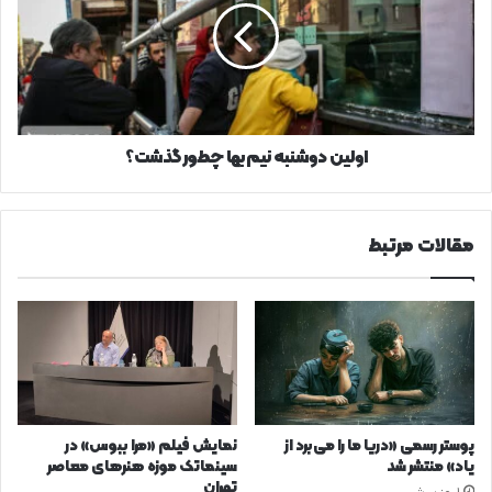
چطور
گذشت؟
اولین دوشنبه نیم‌بها چطور گذشت؟
مقالات مرتبط
پوستر رسمی «دریا ما را می‌برد از
نمایش فیلم «مرا ببوس» در
یاد» منتشر شد
سینماتک موزه هنرهای معاصر
تهران