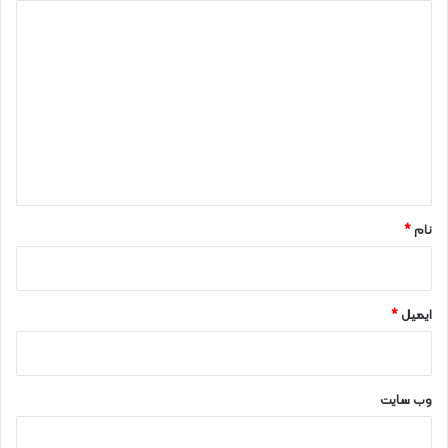
د
ی
د
گ
ا
ه
*
نام
*
ایمیل
*
وب‌ سایت