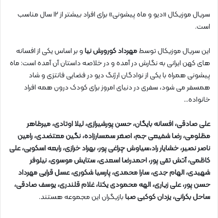
سریال موزیکال «دیو و ماه پیشونی» برای افراد بیشتر از ۱۲ سال مناسب
است.
این سریال موزیکال توسط
مهرداد کورورش نیا
و بر اساس یکی از افسانه
های کهن ایرانی به نگارش در آمده و در خلاصه داستان آن آمده است: ماه
پیشونی همراه با یکی از نوادگان ارژنگ دیو در فضایی فانتزی و شاد
همسفر می شود، سفری در دنیای امروز برای کودک درون همه افراد
خانواده…
علی صادقی، افسانه بایگان، حسن پورشیرازی، لیلا اوتادی، میرطاهر
مظلومی، رضا شفیعی جم، اصغر سمسارزاده، نگین معتضدی، رامین
ناصر نصیر، خشایار راد،سیاوش چراغی پور، بهراد خرازی، رابعه اسکویی، علی
کاظمی، آتش تقی پور، احمدرضا اسعدی، ستایش موسوی، نیلوفر
شهیدی، الهام جدی، سارا محمدی، پارسیا شکوری، عسل قرایی مهرداد
حسن پور، علی زیاری، الهه محمودی یکتا، غلام قلندری، یوسف صادقی،
ساحل بکرانی، یزدان کوکبی صبا
بازیگران این مجموعه هستند.