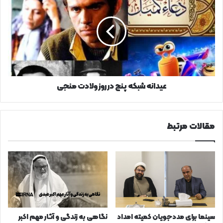
شبکه
پنج
در
روز
ولادت
منجی
عیدانه شبکه پنج در روز ولادت منجی
مقالات مرتبط
سینما برای مددجویان کمیته امداد
نگاهی به زندگی و آثار مهم اکبر