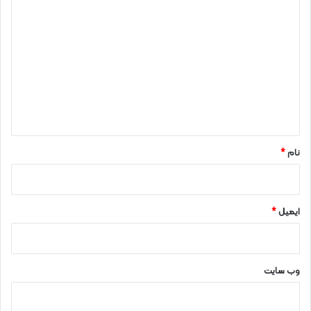
د
ی
د
گ
ا
ه
*
نام
*
ایمیل
*
وب‌ سایت