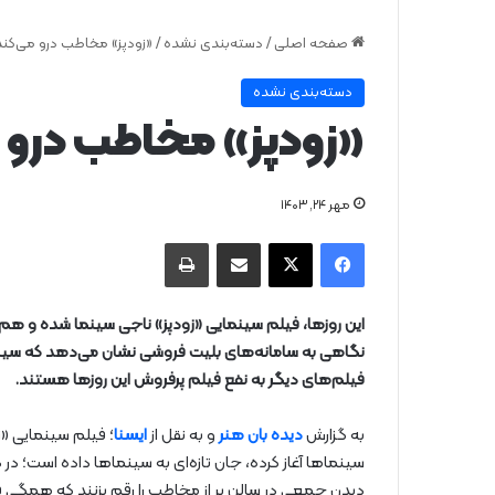
صفحه اصلی
/
دسته‌بندی نشده
/
«زودپز» مخاطب درو می‌کند
دسته‌بندی نشده
«زودپز» مخاطب درو م
مهر ۲۴, ۱۴۰۳
فیس بوک
X
از طریق ایمیل به اشتراک بگذارید
چاپ
این روزها، فیلم سینمایی «زودپز» ناجی سینما شده و هم 
نگاهی به سامانه‌های بلیت فروشی نشان می‌دهد که سین
فیلم‌های دیگر به نفع فیلم‌ پرفروش‌ این روزها هستند.
به گزارش
دیده بان هنر
و به نقل از
ایسنا
؛ فیلم سینمایی «زو
سینماها آغاز کرده، جان‌ تازه‌ای به سینماها داده است؛ د