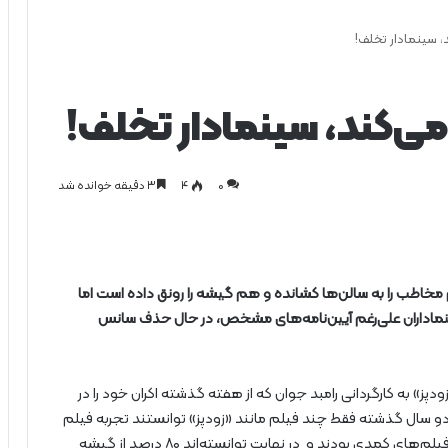
، سینمادار تخلف!
ی‌کند، سینمادار تخلف!
0
۴
۳ دقیقه خوانده شد
مخاطب را به سالن‌ها کشانده و هم گیشه را رونق داده است اما
ماداران علی‌رغم آیین‌نامه‌های مشخص، در حال حذف سانس
دپز» به کارگردانی رامبد جوان که از هفته گذشته اکران خود را در
ر دو سال گذشته فقط چند فیلم مانند «زودپز» توانستند تجربه فیلم
دیدن جمعی در سالن پر از مخاطب را رقم بزنند که همگی فیلم‌های کمدی بودند و در نهایت توانسته‌اند ۸۰ درصد از گیشه