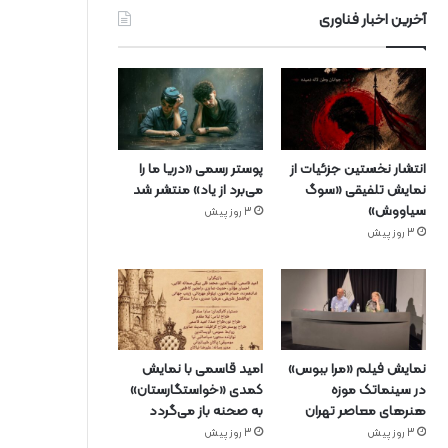
آخرین اخبار فناوری
انتشار نخستین جزئیات از
پوستر رسمی «دریا ما را
نمایش تلفیقی «سوگ
می‌برد از یاد» منتشر شد
سیاووش»
3 روز پیش
3 روز پیش
نمایش فیلم «مرا ببوس»
امید قاسمی با نمایش
در سینماتک موزه
کمدی «خواستگارستان»
هنرهای معاصر تهران
به صحنه باز می‌گردد
3 روز پیش
3 روز پیش