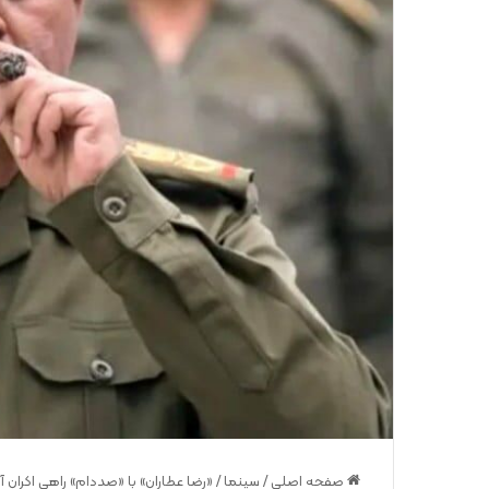
صفحه اصلی
/
سینما
/
«رضا عطاران» با «صددام» راهی اکران آ