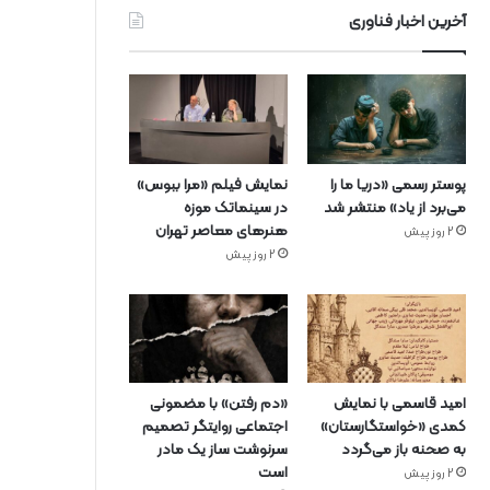
آخرین اخبار فناوری
پوستر رسمی «دریا ما را
نمایش فیلم «مرا ببوس»
می‌برد از یاد» منتشر شد
در سینماتک موزه
هنرهای معاصر تهران
2 روز پیش
2 روز پیش
امید قاسمی با نمایش
«دم رفتن» با مضمونی
کمدی «خواستگارستان»
اجتماعی روایتگر تصمیم
به صحنه باز می‌گردد
سرنوشت ساز یک مادر
است
2 روز پیش