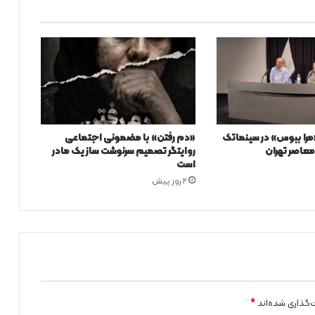
را ببوس» در سینماتک
«دم رفتن» با مضمونی اجتماعی
عاصر تهران
روایتگر تصمیم سرنوشت ساز یک مادر
است
2 روز پیش
‌گذاری شده‌اند
*