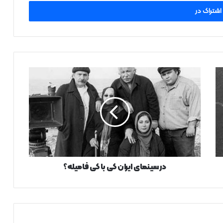
در
سینمای
ایران
کی
با
کی
فامیله؟
در سینمای ایران کی با کی فامیله؟