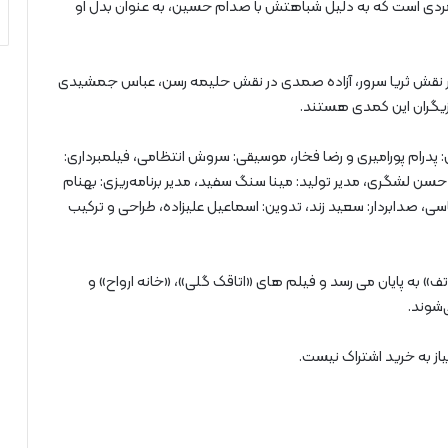
دی است که به دلیل شباهتش با صدام حسین، به عنوان بدل او
ر در نقش ثریا سرور، آزاده صمدی در نقش حلیمه رسن، عباس جمشیدی
ازیگران این کمدی هستند.
ان: پدرام پورامیری و رضا فخار، موسیقی: سروش انتظامی، فیلمبرداری:
سن لشگری، مدیر تولید: مینا سنگ سفید، مدیر برنامه‌ریزی: بهنام
ی، صدابردار: سعید زند، تدوین: اسماعیل علیزاده، طراحی و ترکیب
ف» به پایان می رسد و فیلم های «اتاقک گلی»، «خانه ارواح» و
‌شوند.