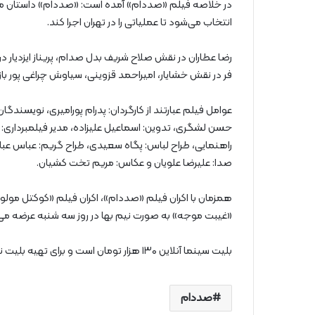
در خلاصه فیلم «صددام» آمده است: «صددام» داستان مر
انتخاب می‌شود تا عملیاتی را در تهران اجرا کند.
رضا عطاران در نقش صلاح شریف بدل صدام، پریناز ایزدیا
فر در نقش خشایار، امیراحمد قزوینی، سیاوش چراغی پور ب
عوامل فیلم عبارتند از کارگردان: پدرام پورامیری، نویسندگ
حسن لشگری، تدوین: اسماعیل علیزاده، مدیر فیلمبرداری: ح
راهنمایی، طراح لباس: پگاه سعیدی، طراح گریم: عباس عباس
صدا: علیرضا علویان و عکاس: مریم تخت کشیان.
همزمان با اکران فیلم «صددام»، اکران فیلم «کوکتل مولوت
«غیبت موجه» به صورت نیم بها در روز سه شنبه عرضه می
بلیت سینما آنلاین ۱۳۰ هزار تومان است و برای تهیه بلیت نیاز به خرید اشتراک نیست.
صددام