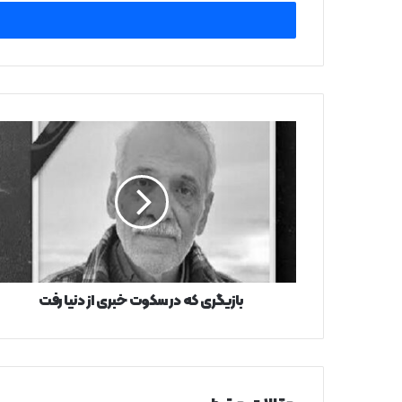
خود
را
وارد
کنید
بازیگری
که
در
سکوت
خبری
از
دنیا
رفت
بازیگری که در سکوت خبری از دنیا رفت