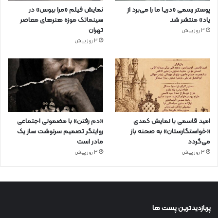
پوستر رسمی «دریا ما را می‌برد از
نمایش فیلم «مرا ببوس» در
یاد» منتشر شد
سینماتک موزه هنرهای معاصر
تهران
3 روز پیش
3 روز پیش
امید قاسمی با نمایش کمدی
«دم رفتن» با مضمونی اجتماعی
«خواستگارستان» به صحنه باز
روایتگر تصمیم سرنوشت ساز یک
می‌گردد
مادر است
3 روز پیش
3 روز پیش
پربازدیدترین پست ها