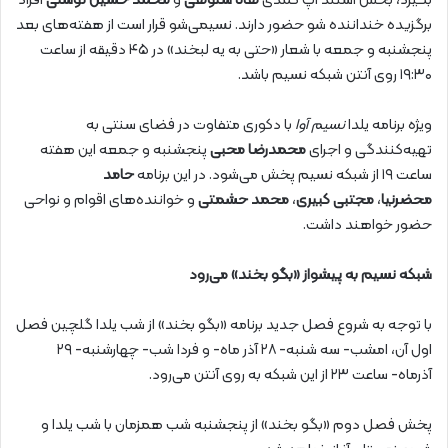
بگیرد، بخش استند آپ کمدی
هانا ستوهی
و
محمد حسین توسلی
افراد
برگزیده خنداننده شو حضور دارند. نسیمی‌شو قرار است از هفته‌های بعد
پنجشنبه‌ و جمعه‌ با شعار «حتی به یه لبخند» در ۴۵ دقیقه از ساعت
۱۹:۳۰ روی آنتن شبکه نسیم باشد.
ویژه برنامه یلدا
نسیم آوا
با دکوری متفاوت در فضای سنتی به
تهیه‌کنندگی و اجرای
محمدرضا محبی
پنجشنبه و جمعه این هفته
ساعت ۱۹ از شبکه نسیم پخش می‌شود. در این برنامه
حامد
محضرنیا
،
مجتبی کبیری
،
محمد حشمتی
و خواننده‌های اقوام و نواحی
حضور خواهند داشت.
شبکه نسیم به پیشواز «بگو بخند» می‌رود
با توجه به شروع فصل جدید برنامه «بگو بخند» از شب یلدا گلچین فصل
اول آن، امشب- سه شنبه- ۲۸ آذر ماه- و فردا شب- چهارشنبه- ۲۹
آذرماه- ساعت ۲۳ از این شبکه به روی آنتن می‌رود.
پخش فصل دوم «بگو بخند» از پنجشنبه شب همزمان با شب یلدا و