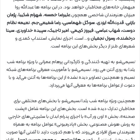
میهمان خانه‌های مخاطبان خواهد بود. در این برنامه ها عبدالله روا
میزبان هنرمندان شاخصی همچون
علیرضا خمسه
،
شهرام شکیبا
،
پژمان
بازغی
،
قدرت‌الله ایزدی
،
سوگل طهماسبی، رضا شفیعی‌جم
،
نعیمه نظام
دوست، شهاب عباسی
،
فیروز کریمی
،
امیر تاجیک، سپیده خداوردی
،
سینا
درخشنده، رسول نجفیان
و… است. اجرای نمایش، استنداپ کمدی و
شعرهای طنز از دیگر بخش‌های این برنامه است.
نسیمی‌شو
به تهیه کنندگی و کارگردانی پرهام عمرانی با ویژه برنامه شب
یلدا به روی آنتن می رود.
نسیمی‌شو
با مأموریت معرفی برنامه‌های شبکه
نسیم و همچنین تصاویر دیده نشده از این برنامه‌ها به آنتن می‌آید و با
دعوت از عوامل برنامه‌ها به معرفی آنها می‌پردازد.
همچنین ویژه برنامه شب یلدا
نسیمی‌شو
با بخش‌های مختلفی برای
مخاطبان تدارک دیده شده است. بخش‌های این برنامه شامل «پشت
صحنه»، بخش « اون ور آب» با اجرای پدرام ابدان با سلبریتی‌های خارجی
به روش هوش مصنوعی، بخش «پادرمیونی» عوامل برنامه به همراه
هنرمندان سراغ افرادی می‌روند که با هم کدورت دارند تا آشتی آنها صورت