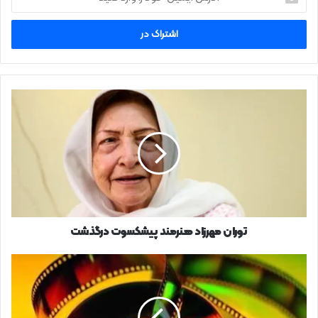
ایمیل
خود
را
وارد
کنید
توران
مهرزاد
هنرمند
پیشکسوت
درگذشت
توران مهرزاد هنرمند پیشکسوت درگذشت
تلویزیون
امروز
و
فردا