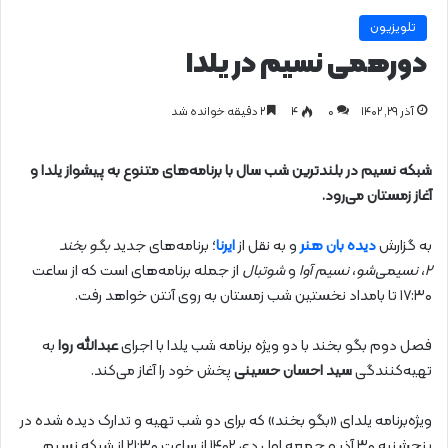
تلویزیون
دورهمی نسیم در یلدا
آذر ۲۹, ۱۴۰۲
0
۴
۲ دقیقه خوانده شد
شبکه نسیم در بلندترین شب سال با برنامه‌های متنوع به پیشواز یلدا و
آغاز زمستان می‌رود.
به گزارش
دیده بان هنر
و به نقل از
ایرنا
؛ برنامه‌های جدید
بگو بخند
۲
،
نسیمی‌شو
،
نسیم آوا
و
شوتبال
از جمله برنامه‌های است که از ساعت
۱۷:۳۰ تا بامداد نخستین شب زمستان به روی آنتن خواهد رفت.
فصل دوم بگو بخند با دو ویژه برنامه شب یلدا با اجرای
عبدالله روا
به
تهیه‌کنندگی
سید احسان حسینی
پخش خود را آغاز می‌کند.
ویژه‌برنامه‌ یلدای «بگو بخند» که برای دو شب تهیه و تدارک دیده شده در
پنجشنبه ۳۰ آذر و جمعه اول دی ۱۴۰۲ از ساعت ۲۱:۳۰ از شبکه نسیم