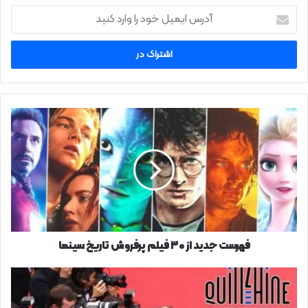
آدرس
ایمیل
خود
را
وارد
کنید
فهرست
جدید
از
۳۰
فیلم
پرفروش
تاریخ
سینما
فهرست جدید از ۳۰ فیلم پرفروش تاریخ سینما
فیلم‌های
دوهفته
کارگردانان