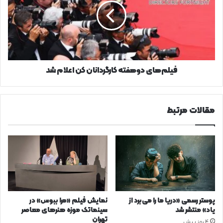
کن
اعلام
شد
فیلم‌های دوهفته کارگردانان کن اعلام شد
مقالات مرتبط
پوستر رسمی «دریا ما را می‌برد از
نمایش فیلم «مرا ببوس» در
یاد» منتشر شد
سینماتک موزه هنرهای معاصر
تهران
4 روز پیش