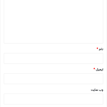
ی
د
گ
ا
ه
*
نام
*
ایمیل
*
وب‌ سایت