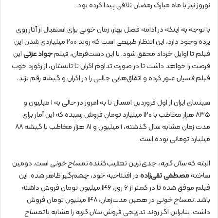
نوروز نیز با ماه مبارک رمضان تلاقی پیدا کرده بود.
با توجه به اینکه در ادامه فصل بهار، زمان خوبی برای استقبال از آثار روی
پرده وجود دارد، این انتظار طبیعی است که روند ۲۰۰ میلیاردی شدن این
فیلم تا اوایل خرداد محقق شود. با این دست‌فرمان، فیلم
جواد عزتی
این
فرصت را خواهد داشت تا در صورت تداوم اکران تا تابستان، از رکورد خوب
فیلم
فسیل
عبور کرده و اتفاق‌هایی جالبی را در اکران و گیشه رقم بزند.
سینمای ایران از اول فروردین امسال تا به امروز در حالی به ۱ میلیون و
۸۳۵ هزار مخاطب با ۱۲۰ میلیارد تومان فروش رسیده که این آمار برای
مدت زمان مشابه سال گذشته، ۱ میلیون و ۸۱ هزار مخاطب با گیشه ۸۸
میلیارد تومانی بوده است.
البته که
سال گربه
، جدی‌ترین تعقیب‌کننده
تمساح خونی
است. دومین
ساخته
مصطفی تقی‌زاده
در افتتاحیه خود، چشم‌گیر ظاهر شده. این
فیلم موفق شده تا در کمتر از ۶ روز، ۱۴۶ میلیون تومان فروش داشته
باشد.
تمساح خونی
در همین مدت‌زمان، ۱۴۸ میلیون تومان فروش
داشت. بنابراین اگر روند تدریجی فروش
سال گربه
را مشابه با
تمساح