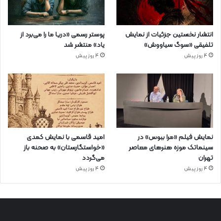
انتشار نخستین جزئیات از نمایش
پوستر رسمی «دریا ما را می‌برد از
تلفیقی «سوگ سیاووش»
یاد» منتشر شد
4 روز پیش
4 روز پیش
نمایش فیلم «مرا ببوس» در
امید قاسمی با نمایش کمدی
سینماتک موزه هنرهای معاصر
«خواستگارستان» به صحنه باز
تهران
می‌گردد
4 روز پیش
4 روز پیش