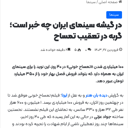
صفحه اصلی
/
سینما
سینما
در گیشه سینمای ایران چه خبر است؛
گربه در تعقیب تمساح
فروردین ۲۷, ۱۴۰۳
0
۵
۲ دقیقه خوانده شد
۱۰۰ میلیاردی شدن «تمساح خونی» در ۴۰ روز، این نوید را برای سینمای
ایران به همراه دارد که بتواند فروش فصل بهار خود را از ۳۵۰ میلیارد
تومان عبور دهد.
به گزارش
دیده بان هنر
و به نقل از
ایرنا
؛ فیلم
تمساح خونی
موفق شد تا
در چهلمین روز اکران، به فروش ۱۰۰ میلیاردی برسد. ۱ میلیون و ۶۰۰ هزار
نفر طی ۳۲ هزار و ۳۳۰ سانس، به تماشای این فیلم نشستند. نخستین
ساخته
جواد عزتی
در حالی به این آمار رسیده که طی ۴۰ روز اخیر،
سینماها چند روز تعطیلی ناشی از ایام شهادت را تجربه کرده بودند و