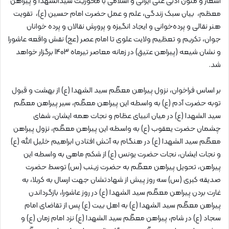
اشعار و متون ادبی غنی ایرانی و اسلامی با محوریت سیدالشهدا و پیراهن
معظم، بیان سبک زندگی، علم و عمل حضرت امام حسین (ع)، تقویت
هنر نقالی و پرده‌خوانی و ایجاد انگیزه و پرورش نقالان و پرده خوانان
جوان، تکریم و تعظیم ولایت علوی تا امام عصر (عج) نقش واقعه عاشورا
و نشان شیعه (پیراهن عتیق) در زمانه معاصر تیرماه 1403 برگزار خواهد
شد.
بر اساس فراخوان، نزول پیراهن معظّم سید الشهدا (ع) از بهشت و قبول
توبه‌ حضرت آدم (ع) به واسطه این پیراهن معظّم، سیر پیراهن معظّم
سید الشهدا (ع) در میان انبیای عظام و نجات همه‌ ایشان، شفای
چشمان حضرت یعقوب (ع) به واسطه‌ این پیراهن معظّم، نزول پیراهن
معظّم سید الشهدا (ع) در هنگام به آتش افتادن ابراهیم خلیل الله (ع)
و نجات ایشان، نجات حضرت یونس (ع) از شکم ماهی به واسطه‌ این
پیراهن، تحویل پیراهن معظّم به حضرت زینب (س) توسط حضرت
صدیقه‌ کبری (س) سه روز پیش از شهادتشان جهت ارسال به کربلا، به
غارت بردن پیراهن معظّم سید الشهدا (ع) در روز عاشورا، بازگرداندن
پیراهن معظّم سید الشهدا (ع) به اهل بیت (ع) پس از تقاضای امام
سجاد (ع) در شام، پیراهن معظّم سید الشهدا (ع) نزد امام زمان (ع) و