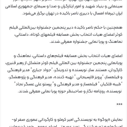
سینمایی و بنیاد شهید و امور ایثارگران و صدا و سیمای جمهوری اسلامی
ایران تیرماه امسال با دبیری ناصر باکیده در تهران برگزار می‌شود.
همچنین با حکم ناصر باکیده دبیر پنجمین جشنواره بین‌المللی فیلم
کوثر اعضای هیات انتخاب بخش مسابقه فیلمهای کوتاه، داستانی،
نماهنگ و پویا نمایی جشنواره معرفی شدند.
اعضای هیات انتخاب بخش مسابقه فیلم‌های داستانی، نماهنگ و
پویانمایی پنجمین جشنواره بین المللی فیلم کوثر متشکل از رهبر قنبری،
کارگردان، مستند ساز، نویسنده و تدوینگر، “جواد جباری” مدیر فرهنگی
و فیلمساز، “پرویز فارسیجانی ” تهیه کننده، مدیر فرهنگی و پژوهشگر،
“طیبه فلکیان ” فیلمساز و مدیر فرهنگی و” پرستو علی عسگر نجاد”
نویسنده، روزنامه نگار و صاحبنظر حوزه پویا نمایی معرفی شدند.
***
نمایش «پوگو» به نویسندگی امیر کرملو و کارگردانی عموری صفر لو-
امیرکرملوبه تهیه کنندگی نوید عصمتی اجرای عمومی خود را درعمارت