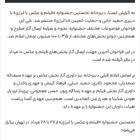
به گزارش ایسنا، دبیرخانه نخستین جشنواره «فیلم و عکس با انرژی» با
دبیری حمید خانی و حمایت کمپین «با انرژی» منتشر شد. طی این
فراخوان موضوعات مختلف جشنواره، نحوه و شرایط ارسال آثار مطرح و
همچنین جوایز بخش‌های مختلف از ۳۵ تا ۱۰۰ میلیون تومان اعلام شد.
در این فراخوان آخرین مهلت ارسال آثار بخش‌های فیلم و عکس ۱۰ مرداد
در نظر گرفته شده است.
بر اساس اعلام قبلی دبیرخانه نیز داوری آثار بخش عکس بر عهده سیف‌اله
صمدیان، محمود کلاری، حمید جبلی، فرهاد آییش و مهدی پاکدل و
داوری آثار بخش فیلم بر عهده رعنا آزادی‌ور، حسن معجونی، پری‌ناز ایزدیار،
هوتن شکیبا و هدی زین العابدین است. همچنین مهدی آشنا ریاست
هیات داوران این جشنواره را بر عهده دارد.
نخستین جشنواره «فیلم و عکس با انرژی» از ۲۷ تا ۲۸ مرداد در تهران برگزار
می‌شود.