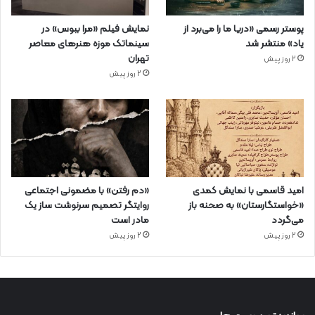
پوستر رسمی «دریا ما را می‌برد از
نمایش فیلم «مرا ببوس» در
یاد» منتشر شد
سینماتک موزه هنرهای معاصر
تهران
2 روز پیش
2 روز پیش
امید قاسمی با نمایش کمدی
«دم رفتن» با مضمونی اجتماعی
«خواستگارستان» به صحنه باز
روایتگر تصمیم سرنوشت ساز یک
می‌گردد
مادر است
2 روز پیش
2 روز پیش