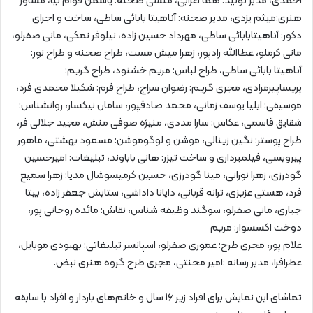
احمدی، مدیر تولید: هما اعرابی، منشی صحنه: یاسمن قوام نیا، مشاور
هنری:میثم یزدی، مدیر صحنه: آناهیتا بابائی ساطی، ساخت و اجرای
دکور: آناهیتابابائی ساطی، مهرداد حسین زاده، نیلوفر نمکی، مانی صفرلو،
مانی کرملو، عطاالله رادپور، زهرا میش مست، طراح صحنه و طراح نور:
آناهیتا بابائی ساطی، طراح لباس: مریم خشنود، طراح گریم:
پریساپیرمرادی، مجری گریم: رضوان سراج، طراح فرم: شکیلا محمدی فرد،
موسیقی: ایلیا یوسف زمانی، محمد صادقپور، سامان نیکسار، روانشناس:
شقایق قاسمی، عکاس: سارا مددی، منیژه صوفی منش، مجید جلالی فر،
طراح پوستر: نگین زینالی، موشن و لوگوموشن: مسعود بهشتی، ماهور
پیرویسی، فیلمبرداری و ساخت تیزر: هانی باباوند، تبلیغات: امیرحسین
گودرزی، زهرا نورانی، مینا گودرزی، حسین کرمیسوشال مدیا: زهرا سمیع
فرد، هستی عزیزی، ترانه قربانی، دایانا داداشی، ستایش جعفر زاده، بیتا
جباری، مانی صفرلو، سوگند وظیفه شناس، نقاش: مائده روحانی پور،
دوخت اکسسوار: مریم
غلام پور، مجری طرح: عموری صفرلو، اسپانسر تبلیغاتی: بهبودی موبایل،
عطرافرا، مدیر رسانه :امیر محنتی، مجری طرح گروه هنری نبض.
تماشای این نمایش برای افراد زیر ۱۶ سال و خانم‌های باردار و افراد با سابقه