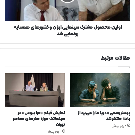
و
کشورهای
همسایه
رونمایی
شد
اولین محصول مشترک سینمایی ایران و کشورهای همسایه
رونمایی شد
مقالات مرتبط
پوستر رسمی «دریا ما را می‌برد از
نمایش فیلم «مرا ببوس» در
یاد» منتشر شد
سینماتک موزه هنرهای معاصر
تهران
2 روز پیش
2 روز پیش