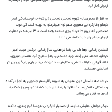
ارغوان آغاز کرد.
به نقل از مدیر رسانه گروه نمایش نمایش «پوگو» به نویسندگی امیر
کرملو وکارگردانی عموری صفر لو-امیرکرملو به تهیه کنندگی نوید
عصمتی که از روز ۱۶ خرداد روی صحنه رفته است تا ۳ تیر ماه در عمارت
ارغوان به اجرای خودادامه می دهد.
افشین رضایی، رها طلایی، رضا فراهانی، سارا رضایی، نرگس عرب، امیر
کرملو، محمد تقی زاده، نوید عصمتی، زهرا سمیع فرد، هستی عزیزی،
ترانه قربانی، دایانا داداشی، ستایش جعفرزاده، بیتا جباری بازیگران این اثر
نمایشی هستند
در خلاصه داستان : این نمایش به شیوه رئالیسم جادویی به اجرا در آمده
و داستان دلقکی‌ست که افراد را به انباری خود کشانده و پس از شکنجه
آن‌ها به قتل می‌رساند.
دیگر عوامل نمایش عبارتند از: دستیار کارگردان: مهسا کرم وندی، مائده