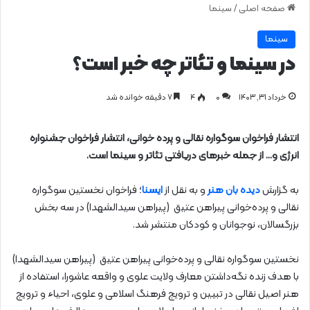
صفحه اصلی
/
سینما
سینما
در سینما و تئاتر چه خبر است؟
خرداد ۳۱, ۱۴۰۳
0
۴
۷ دقیقه خوانده شد
انتشار فراخوان سوگواره نقالی و پرده خوانی، انتشار فراخوان جشنواره
انرژی و… از جمله خبرهای دریافتی تئاتر و سینما است.
به گزارش
دیده بان هنر
و به نقل از
ایسنا
؛ فراخوان نخستین سوگواره
نقالی و پرده‌خوانی پیراهن عتیق (پیراهن سیدالشهدا) در سه بخش
بزرگسالان، نوجوانان و کودکان منتشر شد.
نخستین سوگواره نقالی و پرده‌خوانی پیراهن عتیق (پیراهن سیدالشهدا)
با هدف زنده نگه‌داشتن معارف ولایت علوی و واقعه عاشورا، استفاده از
هنر اصیل نقالی در تبیین و ترویج فرهنگ اسلامی و علوی، احیاء و ترویج