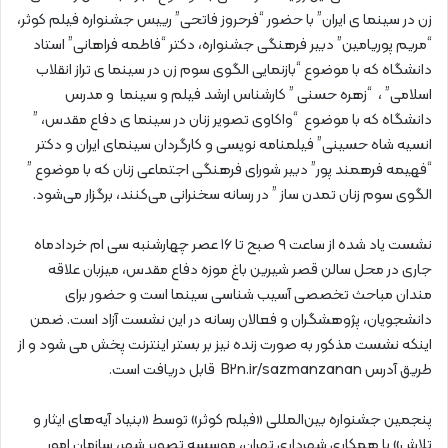
زن در سینما ی ایران” با حضور “فرحروز فاتحی” رییس جشنواره فیلم کوثر،
“مریم پوریامین” دبیر فرهنگی جشنواره، دکتر “فاطمه فراهانی” استاد
دانشگاه که با موضوع “بازنمایی الگوی سوم زن در سینما ی تراز انقلاب
اسلامی” ، “زهره حسنی ” کارشناس ارشد فیلم و سینما و مدرس
دانشگاه که با موضوع “واکاوی تصویر زنان در سینما ی دفاع مقدس، ”
انسیه شاه حسینی” فیلمنامه نویسی و کارگردان سینمای ایران و دکتر
“فهیمه فرهمند پور” دبیر شورای فرهنگی اجتماعی زنان که با موضوع ”
الگوی سوم زنان تمدن ساز ” در رسانه سخنرانی می‌کنند، برگزار می‌شود.
نشست یاد شده از ساعت ۹ صبح تا ۱۶ عصر چهارشنبه سی ام خردادماه
جاری در محل سالن قصر شیرین باغ موزه دفاع مقدس، میزبان علاقه
مندان مباحث تخصصی آسیب شناسی سینما است و حضور برای
دانشجویان، پژوهشگران و فعالان رسانه در این نشست آزاد است. ضمن
اینکه نشست مذکور به صورت زنده نیز بر بستر اینترنت پخش می شود و از
طریق آدرس B۲n.ir/sazmanzanan قابل دریافت است.
پنجمین جشنواره بین‌المللی «فیلم کوثر» توسط «بنیاد آیه‌های ایثار و
تلاش» با همکاری شهرداری تهران، موسسه تصویر شهر، سازمان امور