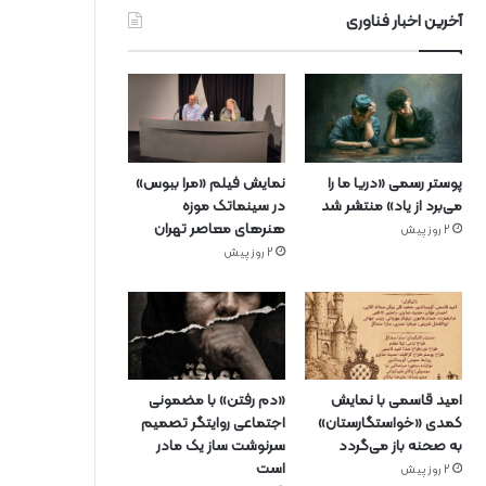
آخرین اخبار فناوری
پوستر رسمی «دریا ما را
نمایش فیلم «مرا ببوس»
می‌برد از یاد» منتشر شد
در سینماتک موزه
هنرهای معاصر تهران
2 روز پیش
2 روز پیش
امید قاسمی با نمایش
«دم رفتن» با مضمونی
کمدی «خواستگارستان»
اجتماعی روایتگر تصمیم
به صحنه باز می‌گردد
سرنوشت ساز یک مادر
است
2 روز پیش