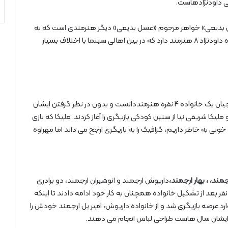
نی داودنژادهاست.
«غزل بدیعی» خواهر مرحوم «عسل بدیعی» دیگر هنرمندی است که به
خانواده داودنژادها اضافه شده است. با این حساب خانواده داودنژاد 8 هنرمند دارد که در بین اهالی سینما با اختلاف بسیار
خانواده شریفی نیا را می توان با اضافه کردن خانم آزیتا حاجیان یک خانواده 4 نفره هنرمنددانست و بدون در نظر گرفتن ایشان
 اند یک خانواده 3 نفره. مهراوه و ملیکا شریفی نیا از سنین کودکی بازیگری را آغاز کردند. ملیکا که بازی
بی به خاطر داریم، گرافیک را به بازیگری ارجح می داند اما مهراوه
مند، ، بهار ارجمند،
داریوش ارجمند و انوشیران ارجمند، دو برادری
فر بعد از تشکیل خانواده همچنان به کار خود ادامه دادند تا اینکه
وارد عرصه بازیگری شد و از خانواده داریوش، امیر یل ارجمند خودش را
که ایشان سال هاست طراحی لباس انجام می دهند.