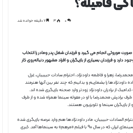
 کی فامیله؟
0
۳
۷ دقیقه خوانده شد
ه صورت موروثی انجام می گیرد و فرزندان شغل پدر ومادر را انتخاب
 دارد و فرزندان بسیاری از بازیگران و افراد مشهور دنباله‌روی کار
 محمدرضا، زهرا و فاطمه داودنژاد، احترام سادات حبیبیان، غزل
ه داودنژادها را بشماریم و بدانیم که چند نفر بین آنها هنرمند
ک از برادران داودنژاد زودتر وارد صحنه بازیگری شده اند.
یک طرف برادرش محمدرضا با او در مقوله سینما همراه شده و از طرف
و از بازیگران سینما و تلویزیون هستند.
رام السادات حبیبیان، مادر داودنژادها هم وارد عرصه بازیگری شده
است، نفر بعدی کبری حسن زاده است، بازیگر مسن موفق سینمای ایران که در سال 90 با فیلم «مرهم» به سینماها آمد. کبری