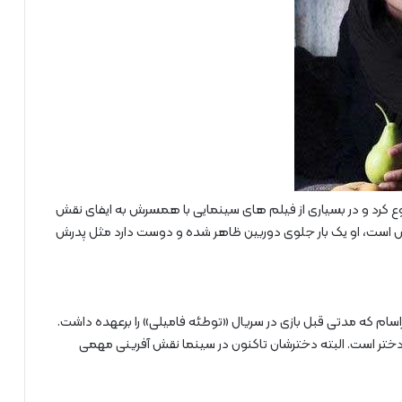
 در سال 79 با فیلم مونس شروع کرد و در بسیاری از فیلم های سینمایی با همسرش به ایفای نقش
لش است، او یک بار جلوی دوربین ظاهر شده و دوست دارد مثل پدرش
ام که مدتی قبل بازی در سریال «توطئه فامیلی» را برعهده داشت.
ا یک دختر است. البته دخترشان تاکنون در سینما نقش آفرینی مهمی