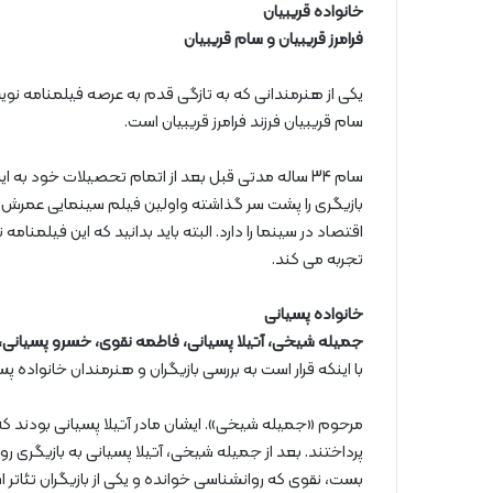
خانواده قریبیان
فرامرز قریبیان و سام قریبیان
یکی از هنرمندانی که به تازگی قدم به عرصه فیلمنامه نویسی
سام قریبیان فرزند فرامرز قریبیان است.
سام 34 ساله مدتی قبل بعد از اتمام تحصیلات خود به 
بازیگری را پشت سر گذاشته واولین فیلم سینمایی عمرش را
اقتصاد در سینما را دارد. البته باید بدانید که این فیلمنام
تجربه می کند.
خانواده پسیانی
جمیله شیخی، آتیلا پسیانی، فاطمه نقوی، خسرو پسیانی، 
با اینکه قرار است به بررسی بازیگران و هنرمندان خانواده پس
مرحوم «جمیله شیخی». ایشان مادر آتیلا پسیانی بودند که 
پرداختند. بعد از جمیله شیخی، آتیلا پسیانی به بازیگری رو
بست، نقوی که روانشناسی خوانده و یکی از بازیگران تئاتر اس