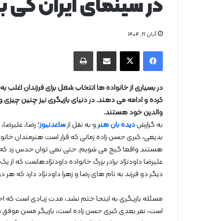
در سینمای ایران کی با
آبان ۲۱, ۱۴۰۴
فیس بوک
X
از طریق ایمیل به اشتراک بگذارید
چاپ
در بسیاری از خانواده ها انتخاب شغل برای فرزندان اغلب ب
کرده و ادامه می دهند. در دنیای بازیگری نیز چنین چیزی وجود
والدین خود هستند.
به گزارش
دیده بان هنر
و به نقل از
ساعدنیوز
؛ رضا، علیرضا،
بدیعی، کبری حسن زاده زمانی که قرار است هنرمندان خانواد
هستند واقعا گیج می شویم. حتی نمی توان حدس زد که کدامی
علیرضا داودنژاد برادر بزرگ خانواده داودنژادهاست که از 
دیگر دو فرزند به نام های رضا و زهرا داودنژاد دارد که هر د
مسئله بازیگری به اینجا ختم نشد، مدت زیادی است که احت