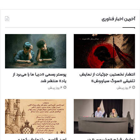
آخرین اخبار فناوری
انتشار نخستین جزئیات از نمایش
پوستر رسمی «دریا ما را می‌برد از
تلفیقی «سوگ سیاووش»
یاد» منتشر شد
4 روز پیش
4 روز پیش
نمایش فیلم «مرا ببوس» در
امید قاسمی با نمایش کمدی