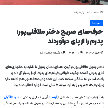
صفحه اصلی
/
سینما
سینما
حرف‌های صریح دختر ملاقلی‌پور:
پدرم را از پای درآوردند
مهر ۴, ۱۴۰۴
0
۳
۸ دقیقه خوانده شد
دختر رسول ملاقلی‌پور در آیین اهدای نشان رسول با اشاره به دشواری‌های
کاری پدرش گفت: توقیف طولانی فیلم‌های پدرم، او را بسیار آزار داد و
باعث شد در ۵۱ سالگی سکته کند. این محدودیت‌ها هنوز هم ادامه دارد
و برادرم که هنر پدر را به ارث برده، ۵ سال است اجازه فعالیت ندارد.
به گزارش دیده بان هنر و به نقل از
ایسنا
؛ آیین تجلیل و تکریم
سینماگران
شاخص سینمای دفاع مقدس و اهدای نشان رسول به نام و یاد سینماگر