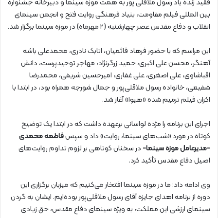
فقید زنده یاد رسول ملاقلی پور به همت موزه سینما و دبیرخانه جشنواره
بین المللی فیلم مقاومت، بنیاد فرهنگی روایت فتح و انجمن سینمای
انقلاب و دفاع مقدس عصر چهارشنبه (۲ مهرماه) در موزه سینما برگزار شد.
این‌ مراسم که با حضور فرهاد قائمیان، اتابک نادری، محمدعلی باشه
آهنگر، محسن علی اکبری، حمید زرگرنژاد، مهاجر توحیدپرست، دانش
اقباشاوی، علی اصغری، علی غفاری، امیرحسین شریفی، محمدرضا
شفیعی، خانواده رسول ملاقلی‌پور و جمال شورجه همراه بود، در ابتدا با
اکران فیلم ترمیم شده «هیوا» آغاز شد.
اجرای این برنامه را مژده لواسانی برعهده داشت که در ابتدا یک توضیح
کوتاه در مورد «شب‌های سینما، روایت» داد و سپس
فاطمه محمدی
-مدیرعامل موزه سینما-
در سخنان‌ کوتاهی بر لزوم تداوم روایت‌های
اصیل دفاع مقدس تأکید کرد.
وی ادامه داد: ما در موزه سینما افتخار می‌کنیم که میزبان برگزاری این
دوره از برنامه اهدای جایزه آقای رسول ملاقلی‌پور بوده‌ایم. ایشان به گردن
سینمای ارزشی این مملکت، به ویژه سینمای دفاع مقدس، حق زیادی