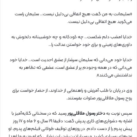
«سلیمانت به من گفت هیچ اتفاقی بی‌دلیل نیست… سلیمان راست
می‌گوید هیچ اتفاقی بی‌دلیل نیست.
خدایا امشب دلم شکست… چه کودکانه و چه خوشبینانه دلخوش به
داوری‌های زمینی و برای خود خواستن عدالت را…
خدایا خود می‌دانی که سلیمان سرشار از عشق احدیت است… خدایا خود
می‌دانی که در همه وجودم پر از عشق است، عشقی که تظاهر به
نداشتنش می‌کنند».
وی در پایان با طلب آمرزش و راهنمایی از خداوند، از حضار خواست برای
روح رسول ملاقلی‌پور صلوات بفرستند.
سپس نوبت به
دختر رسول ملاقلی‌پور
رسید که در سخنانی گلایه‌آمیز با
اشاره به دشواری‌های کاری پدرش گفت: دقیقا ۱۹ سال و ۶ ماه و ۱۷ روز
پیش پدرم را از دست دادم. در روزهای توقیف طولانی فیلم‌های پدرم، او
زجرهای بسیاری کشید و بسیار اذیت شد، این نشانی که امروز به ما اهدا