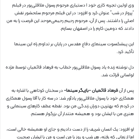
وی اولین تجربه کاری خود ا دستیاری مرحوم رسول ملاقلی‌پور در فیلم
“پرواز در شب” عنوان کرد و افزود: در این فیلم مرحوم سلحشور نقش
اصلی را داشتند. پس از آن، مرحوم رحیم رحیمی‌موحد این فرصت را به من
دادند که دومین کارم را در اصفهان بسازم.
این پیشکسوت سینمای دفاع مقدس در پایان بر تداوم راه این سینما
تأکید کرد.
دل نوشته زنده یاد رسول ملاقلی‌پور خطاب به فرهاد قائمیان توسط مژده
لواسانی قرائت شد.
پس از آن
فرهاد قائمیان -بازیگر سینما-
در سخنان کوتاهی با اشاره به
همکاری خود با رسول ملاقلی‌پور یادآور شد: در سه کار با آقا رسول همکاری
در کردم که بهترین دوران زندگی من بود. نقطه عطف کارهای سینمایی و
هنری من با ایشان بود و همیشه منتدار آن بزرگوار هستم.
او افزود: یک انسان شریف را از دست دادیم و جای او همیشه خالی است،
اما از زمانی که رفته، هر شب و روز با من است و من با ایشان صحبت