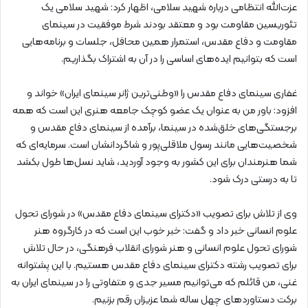
عزت‌الله انتظامی درباره شهید سلامی، اظهار کرد: شهید سلامی یک
تئوریسین مقاومت بود و معتقد بودند شرط موفقیت در سینمای
مقاومت و دفاع مقدس، استمرار همین محافل، جلسات و برنامه‌هایی
است که بتوانیم ایده‌های اساسی را در آن به اشتراک بگذاریم.
غفاری سینمای دفاع مقدس را «وطنی‌ترین ژانر سینمای ایران» خواند و
افزود: باور من به عنوان یک عضو کوچک جامعه هنری این است که همه
برجستگی‌های خلق‌شده در سینما، برآمده از سینمای دفاع مقدس و
شخصیت‌هایی مانند رسول ملاقلی‌پور و شاگردانشان است. سرمایه‌ای که
شما هنرمندان برای این کشور به وجود آوردید، شاید نسل‌ها طول بکشد
تا به درستی درک شود.
وی از تلاش برای تصویب «دکترای سینمای دفاع مقدس» در شورای تحول
علوم انسانی خبر داد و گفت: خبر خوب این است که در کارگروه هنر
شورای تحول علوم انسانی و هنر شورای انقلاب فرهنگی، در حال تلاش
برای تصویب رشته دکترای سینمای دفاع مقدس هستیم. با این پشتوانه
غنی، من قائلم که می‌توانیم مسیر جدی و متفاوتی را در سینمای ایران به
برکت دستاوردهای چهل ساله شما عزیزان رقم بزنیم.