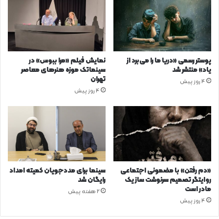
پوستر رسمی «دریا ما را می‌برد از
نمایش فیلم «مرا ببوس» در
یاد» منتشر شد
سینماتک موزه هنرهای معاصر
تهران
4 روز پیش
4 روز پیش
«دم رفتن» با مضمونی اجتماعی
سینما برای مددجویان کمیته امداد
روایتگر تصمیم سرنوشت ساز یک
رایگان شد
مادر است
2 هفته پیش
4 روز پیش