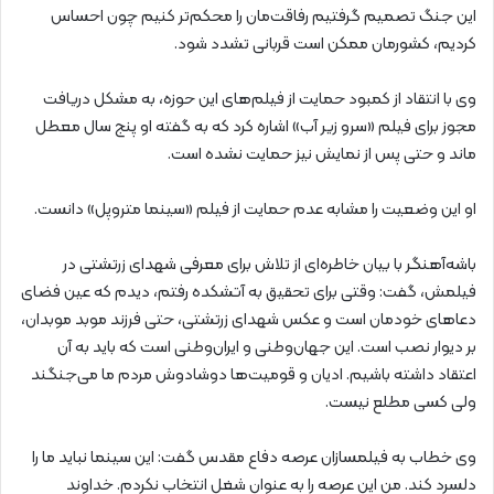
این جنگ تصمیم گرفتیم رفاقت‌مان را محکم‌تر کنیم چون احساس
کردیم، کشورمان ممکن است قربانی تشدد شود.
وی با انتقاد از کمبود حمایت از فیلم‌های این حوزه، به مشکل دریافت
مجوز برای فیلم «سرو زیر آب» اشاره کرد که به گفته او پنج سال معطل
ماند و حتی پس از نمایش نیز حمایت نشده است.
او این وضعیت را مشابه عدم حمایت از فیلم «سینما متروپل» دانست.
باشه‌آهنگر با بیان خاطره‌ای از تلاش برای معرفی شهدای زرتشتی در
فیلمش، گفت: وقتی برای تحقیق به آتشکده رفتم، دیدم که عین فضای
دعاهای خودمان است و عکس شهدای زرتشتی، حتی فرزند موبد موبدان،
بر دیوار نصب است. این جهان‌وطنی و ایران‌وطنی است که باید به آن
اعتقاد داشته باشیم. ادیان و قومیت‌ها دوشادوش مردم ما می‌جنگند
ولی کسی مطلع نیست.
وی خطاب به فیلمسازان عرصه دفاع مقدس گفت: این سینما نباید ما را
دلسرد کند. من این عرصه را به عنوان شغل انتخاب نکردم. خداوند