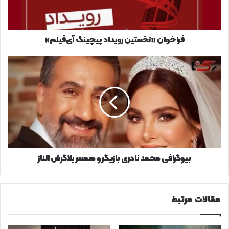
فراخوان «نخستین رویداد پیچینگ آی‌فیلم»
بیوگرافی
محمد
نادری
بازیگر
و
همسر
بلاگرش
الناز
بیوگرافی محمد نادری بازیگر و همسر بلاگرش الناز
مقالات مرتبط