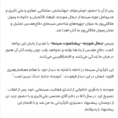
پس از آن با حضور خوش‌مرام، جهانبخش، سلطانی، غفاری و علی اکبری و
مدیرعامل موزه سینما از جمال شورجه، فرهاد قائمیان و خانواده رسول
ملاقلی‌پور به عنوان چهره‌های شاخص سینمای دفاع‌مقدس تجلیل و
نشان رسول ملاقلی‌پور به آنان اهدا شد.
سپس
جمال شورجه -پیشکسوت سینما-
با تقدیر از بانیان این برنامه
گفت: دفاع مقدس از یادها نرفته و نخواهد رفت چون رزمندگان آن هنوز
در میان ما زندگی می‌کنند و افتخارآفرینی می‌کنند.
این کارگردان سینما در ادامه با اشاره به دیدار خود با مقام معظم رهبری
افزود: ایشان در این دیدار فرمودند: “شورجه جانباز جنگ تبیین است.”
شورجه با یادآوری خاطراتی از ابتدای فعالیت سینمایی خود پس از انقلاب
تصریح کرد: در سال ۵۷ در دفتر آقای محسن علی‌اکبری و با حضور چند تن
از دوستان، پیشنهاد دستیاری کارگردانی به من شد و با افتخار این
پیشنهاد را پذیرفتم.