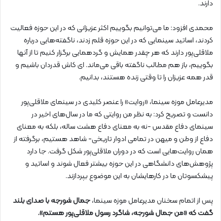
دارند.
محمدی افزود: ما می‌توانیم بگوییم اکثر عزیزانی که در این حوزه فعالیت
کردند، اساتید سینمایی که در این حوزه قلم زدند، ناگفته‌هایی درباره
ملاقلی‌پور دارند که هر چقدر همایش و گردهمایی برگزار کنیم تا از آنها
بگوییم، باز هم مطالب ناگفته باقی می‌ماند. ای کاش قدردان باشیم و
قدر همه عزیزان را تا وقتی زنده هستند، بدانیم.
مدیرعامل موزه سینما، «روایت» را عنصر کلیدی در سینمای ملاقلی‌پور
دانست و تصریح کرد: به نظر من روایتی که ما در سال‌های اخیر در
سینمای دفاع مقدس -نه به معنای دفاع هشت ساله، بلکه به معنای
دفاع از وطن و میهن در تمامی ادوار تاریخی- شاهد هستیم، برگرفته از
همان روایت‌هایی است که در دوران ملاقلی‌پور شکل گرفت. جا دارد
پژوهش‌های دانشگاهی در این حوزه بیشتر فعال شوند و اساتید و
پیشکسوتان ما در کارهایشان به این موضوع بپردازند.
پس از اتمام سخنان مدیرعامل موزه سینما،
جمال شورجه با صدای بلند
گفت که «من جمال شورجه، شاگرد رسول ملاقلی‌پور هستم».