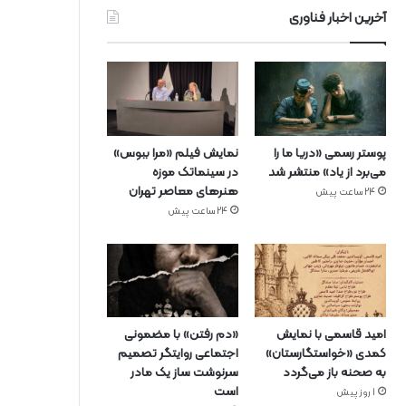
آخرین اخبار فناوری
پوستر رسمی «دریا ما را
نمایش فیلم «مرا ببوس»
می‌برد از یاد» منتشر شد
در سینماتک موزه
هنرهای معاصر تهران
24 ساعت پیش
24 ساعت پیش
امید قاسمی با نمایش
«دم رفتن» با مضمونی
کمدی «خواستگارستان»
اجتماعی روایتگر تصمیم
به صحنه باز می‌گردد
سرنوشت ساز یک مادر
است
1 روز پیش