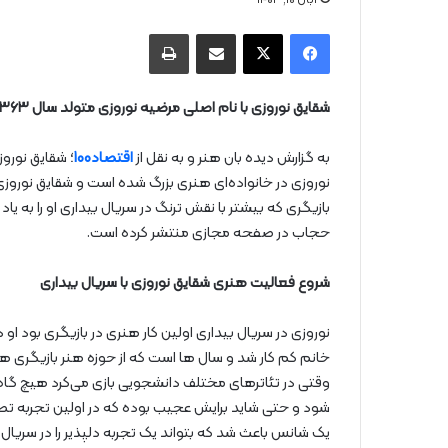
فیس بوک
X
از طریق ایمیل به اشتراک بگذارید
چاپ
شقایق نوروزی با نام اصلی مرضیه نوروزی متولد سال ۱۳۶۳ در شهر شیراز بازیگر سینما و تلویزیون ایران است.
به گزارش دیده بان هنر و به نقل از
اقتصاد100
؛ شقایق نوروز
نوروزی در خانواده‌ای هنری بزرگ شده است و شقایق نوروزی 
بازیگری که بیشتر با نقش ترنگ در سریال بیداری او را به ی
حجاب در صفحه مجازی منتشر کرده است.
شروع فعالیت هنری شقایق نوروزی با سریال بیداری
نوروزی در سریال بیداری اولین کار هنری در بازیگری بود او د
خانم کم کار شد و سال ها است که از حوزه هنر بازیگری ه
وقتی در تئاتر‌های مختلف دانشجویی بازی می‌کرد هیچ گاه ف
شود و حتی شاید برایش عجیب بوده که در اولین تجربه تصو
یک شانس باعث شد که بتواند یک تجربه دلپذیر را در سریال