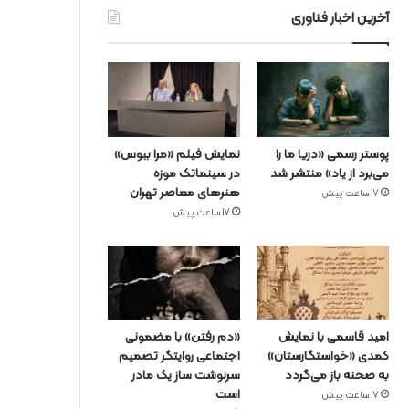
آخرین اخبار فناوری
پوستر رسمی «دریا ما را
نمایش فیلم «مرا ببوس»
می‌برد از یاد» منتشر شد
در سینماتک موزه
هنرهای معاصر تهران
17 ساعت پیش
17 ساعت پیش
امید قاسمی با نمایش
«دم رفتن» با مضمونی
کمدی «خواستگارستان»
اجتماعی روایتگر تصمیم
به صحنه باز می‌گردد
سرنوشت ساز یک مادر
است
17 ساعت پیش