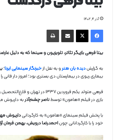
بیتا فرهی درگذشت
آذر ۴, ۱۴۰۲
فیس بوک
X
از طریق ایمیل به اشتراک بگذارید
چاپ
بیتا فرهی بازیگر تئاتر، تلویزیون و سینما که به دلیل عارضه ریه و قلبی
به گزارش
دیده بان هنر
و به نقل از
خبرنگار سینمایی ایرنا
؛
بی
بیماری ریوی در بیمارستان دی بستری بود؛ امروز دار فانی را
بازی در فیلم «هامون» توسط
ناصر چشم‌آذر
به داریوش مه
با پخش فیلم سینمای «هامون» به کارگردانی
داریوش مه
خود را با کارگردانانی چون
احمدرضا درویش، بهمن فرمان آرا