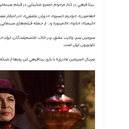
بیتا فرهی در کنار مرحوم خسرو شکیبایی در فیلم سینما
«هامون»، «برادرم خسرو»، «دوران عاشقی»، «در انتظار معج
«کیمیا»، «بانو»، «لامینور»
و.. از جمله فیلم‌های سینمایی 
سرزمین سبز، ولایت عشق، پدر خاک، طلسم‌شدگان، ایراندخت،
تلویزیون ایران است.
سریال «سرزمین مادری» با بازی بیتافرهی این روزها از ش