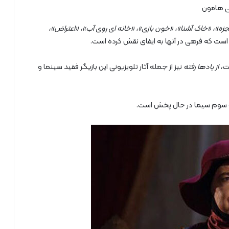
یی هامون
زه»، «خاک آشنا»، «خون بازی»، «خانه ای روی آب»، «اعتراض»،
است که فرهی در آنها به ایفای نقش کرده است.
 از یادها رفته
نیز از جمله آثار تلویزیونی این بازیگر فقید سینما و
بکه سوم سیما در حال پخش است.