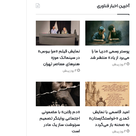
آخرین اخبار فناوری
پوستر رسمی «دریا ما را
نمایش فیلم «مرا ببوس»
می‌برد از یاد» منتشر شد
در سینماتک موزه
هنرهای معاصر تهران
2 روز پیش
2 روز پیش
امید قاسمی با نمایش
«دم رفتن» با مضمونی
کمدی «خواستگارستان»
اجتماعی روایتگر تصمیم
به صحنه باز می‌گردد
سرنوشت ساز یک مادر
است
2 روز پیش