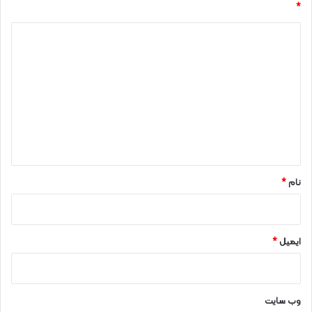
*
د
ی
د
گ
ا
ه
*
نام
*
ایمیل
*
وب‌ سایت