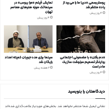
پوستر رسمی «دریا ما را می‌برد از
نمایش فیلم «مرا ببوس» در
یاد» منتشر شد
سینماتک موزه هنرهای معاصر
تهران
4 روز پیش
4 روز پیش
«دم رفتن» با مضمونی اجتماعی
سینما برای مددجویان کمیته امداد
روایتگر تصمیم سرنوشت ساز یک
رایگان شد
مادر است
2 هفته پیش
4 روز پیش
دیدگاهتان را بنویسید
نشانی ایمیل شما منتشر نخواهد شد.
بخش‌های موردنیاز علامت‌گذاری شده‌اند