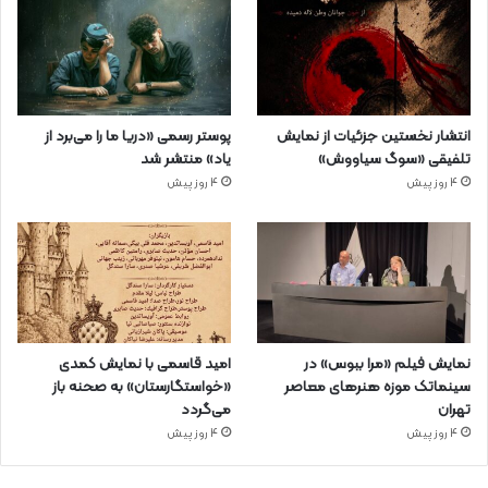
انتشار نخستین جزئیات از نمایش
پوستر رسمی «دریا ما را می‌برد از
تلفیقی «سوگ سیاووش»
یاد» منتشر شد
4 روز پیش
4 روز پیش
نمایش فیلم «مرا ببوس» در
امید قاسمی با نمایش کمدی
سینماتک موزه هنرهای معاصر
«خواستگارستان» به صحنه باز
تهران
می‌گردد
4 روز پیش
4 روز پیش