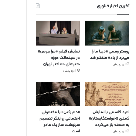
آخرین اخبار فناوری
پوستر رسمی «دریا ما را
نمایش فیلم «مرا ببوس»
می‌برد از یاد» منتشر شد
در سینماتک موزه
هنرهای معاصر تهران
1 روز پیش
1 روز پیش
امید قاسمی با نمایش
«دم رفتن» با مضمونی
کمدی «خواستگارستان»
اجتماعی روایتگر تصمیم
به صحنه باز می‌گردد
سرنوشت ساز یک مادر
است
1 روز پیش