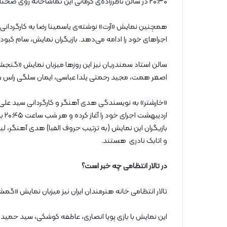
۲۰:۳۰ در سالن ناظرزاده‌ی کرمانی این تماشاخانه روی صحنه است.
اجراهای خود را ادامه می‌دهد. بازیگران نمایش، سام کب
سالن استاد سمندریان نیز این روزها میزبان نمایش «گنجشک
اصغر همت، مجید رحمتی یلدا عباسی، ایمان سلگی راس ساعت ۱۹ اجرا م
اردیبهشت اجرای خود را آغاز کرده و هر شب ساعت ۲۰:۴۵ به صحنه می‌رود.
بازیگران این نمایش (به ترتیب حروف الفبا) هدی آهنگر، لی
و اتابک‌ نادری هستند.
در تالار انتظامی چه خبر است؟
تالار انتظامی خانه هنرمندان ایران نیز میزبان نمایش «
این نمایش با بازی پویا ‌انصاری، عاطفه ‌کوشکی، سید ‌حمید