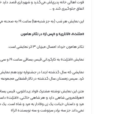
فوت اهالی خانه‌ پدری‌اش می‌گذرد و شهرداری قصد دارد خانه
اتفاق جلوگیری کند و …
این نمایش هر شب (به جز شنبه‌ها) ساعت ۱۹ به صحنه می‌رود.
«مثلث»، «لاتاری» و «پس از» در تئاتر هامون
تئاتر هامون خرداد امسال میزبان ۳ اثر نمایشی است.
نمایش «مَثلِث» به کارگردانی قیس یساقی ساعت ۱۹ و سی و به مدت ۴۰ دقیقه اجرا می‌شود.
نمایشی که سال گذشته ابتدا در جشنواره نوزدهم نمایش ع
کرد. سپس زمستان سال گذشته در تالار قشقایی مجموعه تئاتر
متن این نمایش نوشته مشترک فواد زیدانلویی، قیس ‌یساق
«هرقلمرویی شاهی دارد و هر شاهی خائنی، «مَثلِث» داستان
مرد و داستان خیانت یک زن وفادار به مرد و شاه است. یک م
نمی‌داند جز سه برادر سرنوشت و سه نویسنده اثر!»