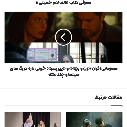
معرفی کتاب «الف لام خمینی»
همزمانی
اکران
«زن
و
بچه»
و
«پیر
پسر»؛
خونی
تازه
همزمانی اکران «زن و بچه» و «پیر پسر»؛ خونی تازه در رگ‌های
در
سینما و چند نکته
رگ‌های
سینما
و
مقالات مرتبط
چند
نکته