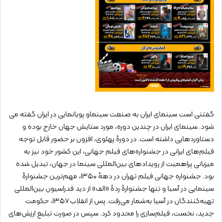
گفتنی است سینمای ایران به صنعت سینماو پویانمایی در ایران گفته می‌
شود. سینمای ایران در چندین دوره، مورد ستایش جهان خارج بوده و
دستاوردهایی داشته است. در دورهٔ پهلوی، افزون بر حضور قابل توجه
فیلم‌های ایرانی در جشنواره‌های فیلم جهانی، این کشور خود نیز به
میزبانی پراهمیت از رویدادهای بین‌المللی سینما در جهان، تبدیل شده
بود. جشنواره جهانی فیلم تهران در دههٔ ۱۳۵۰، مهم‌ترین جشنوارهٔ
سینمایی در آسیا و تنها جشنوارهٔ ردهٔ «الف» از دید فدراسیون بین‌المللی
تهیه‌کنندگان در آسیا به‌شمار می‌رفت. پس از انقلاب ۱۳۵۷، حکومت
جدید، نخست، فیلم‌سازی را محدود کرد. سپس در صورت تبلیغ ارزش‌های