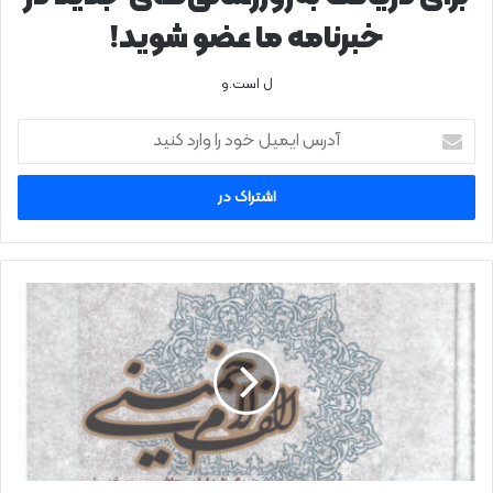
خبرنامه ما عضو شوید!
ل است.و
آدرس
ایمیل
خود
را
وارد
کنید
معرفی
کتاب
«الف
لام
خمینی»