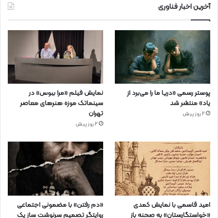
آخرین اخبار فناوری
پوستر رسمی «دریا ما را می‌برد از
نمایش فیلم «مرا ببوس» در
یاد» منتشر شد
سینماتک موزه هنرهای معاصر
تهران
2 روز پیش
2 روز پیش
امید قاسمی با نمایش کمدی
«دم رفتن» با مضمونی اجتماعی
«خواستگارستان» به صحنه باز
روایتگر تصمیم سرنوشت ساز یک