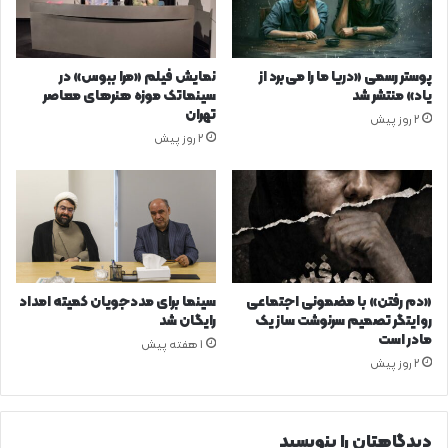
پوستر رسمی «دریا ما را می‌برد از
نمایش فیلم «مرا ببوس» در
یاد» منتشر شد
سینماتک موزه هنرهای معاصر
تهران
2 روز پیش
2 روز پیش
«دم رفتن» با مضمونی اجتماعی
سینما برای مددجویان کمیته امداد
روایتگر تصمیم سرنوشت ساز یک
رایگان شد
مادر است
1 هفته پیش
2 روز پیش
دیدگاهتان را بنویسید