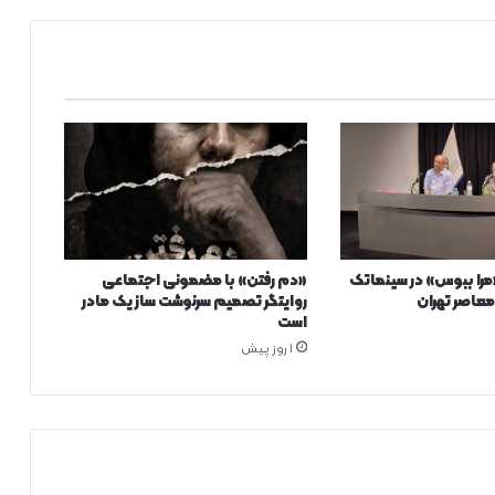
را ببوس» در سینماتک
«دم رفتن» با مضمونی اجتماعی
عاصر تهران
روایتگر تصمیم سرنوشت ساز یک مادر
است
1 روز پیش