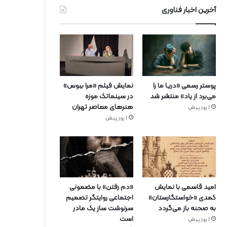
آخرین اخبار فناوری
پوستر رسمی «دریا ما را
نمایش فیلم «مرا ببوس»
می‌برد از یاد» منتشر شد
در سینماتک موزه
هنرهای معاصر تهران
1 روز پیش
1 روز پیش
امید قاسمی با نمایش
«دم رفتن» با مضمونی
کمدی «خواستگارستان»
اجتماعی روایتگر تصمیم
به صحنه باز می‌گردد
سرنوشت ساز یک مادر
است
1 روز پیش