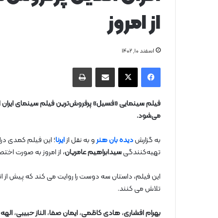
از امروز
اسفند ۱۰, ۱۴۰۲
فیس بوک
X
از طریق ایمیل به اشتراک بگذارید
چاپ
می‌شود.
به گزارش
دیده بان هنر
و به نقل از
ایرنا
؛ این فیلم کمدی در
تهیه‌کنندگی
سیدابراهیم عامریان
، از امروز به صورت اخ
این فیلم، داستان سه دوست را روایت می‌ کند که پیش از
تلاش می‌ کنند.
بهرام افشاری
،
هادی کاظمی
،
ایمان صفا
،
الناز حبیبی
،
الهه