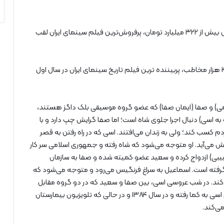
«فسیل» از اسفند ماه ۱۴۰۱ در سینماها اکران شد و با فروش بیش از ۳۲۲ میلیارد تومان، پرفروش‌ترین فیلم سینمای ایران لقب
همچنین این کمدی، با جذب بیش از هفت میلیون و ۴۴۴ هزار مخاطب، پربیننده‌ ترین فیلم تاریخ سینمای ایران در سال اول
ی) و صفا (ایمان صفا) که عضو گروه موسیقی بلک داگز هستند،
 اسی) دنبال اجرا جلوی شاه است؛ اما صفا گرایش چپ دارد و با
کسب کند؛ ولی به زندان می‌افتند. اسی که در راه رفتن به قصر
ما می‌رود و ۱۰ سال بعد به هوش می‌آید. او متوجه می‌شود که شاه رفته و جمهوری اسلامی سر کار
ی) ازدواج کرده و سعید عضو کمیته شده و صفا به سازمان
ر گرفته‌ است. اسماعیل به سراغ فرنگیس می‌رود و متوجه می‌شود که
می‌کند. در شب عروسی اسی، بین صفا و سعید که در دو گروه مقابل
هم قرار دارند، درگیری صورت می‌گیرد و به سبب آن باز هم اسی به کما رفته و در سال ۱۳۸۴ و در حالی که تلویزیون بیمارستان
ی‌کند.