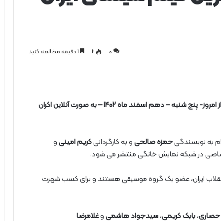
0
۲
1 دقیقه مطالعه کنید
فیلم سینمایی «فسیل» پرفروش‌ترین فیلم سینمای ایران از امروز- پنج شنبه – دهم اسفند ماه 1402 – به صورت آنلاین اکران
ام به نویسندگی
حمزه صالحی
و به کارگردانی
کریم امینی
و
تصاصی در شبکه نمایش خانگی منتشر می‌ شود.
 انقلاب ایران، عضو یک گروه موسیقی‌ هستند و برای کسب شهرت
 حصاری
،
بابک کریمی
،
سیدجواد هاشمی
و
غلامرضا