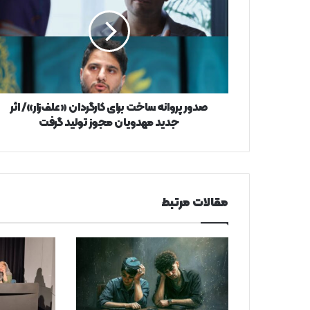
ساخت
برای
کارگردان
«علف‌زار»/
اثر
جدید
مهدویان
مجوز
صدور پروانه ساخت برای کارگردان «علف‌زار»/ اثر
تولید
جدید مهدویان مجوز تولید گرفت
گرفت
مقالات مرتبط