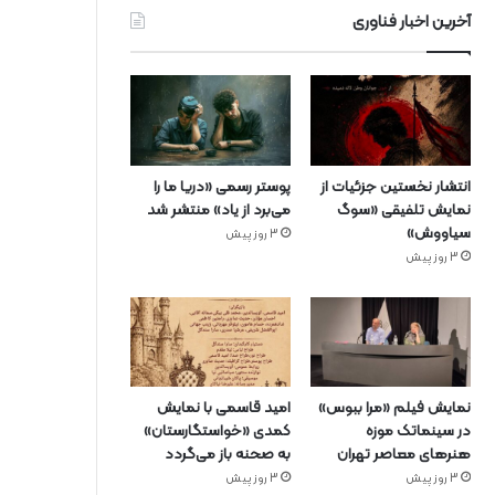
آخرین اخبار فناوری
انتشار نخستین جزئیات از
پوستر رسمی «دریا ما را
نمایش تلفیقی «سوگ
می‌برد از یاد» منتشر شد
سیاووش»
3 روز پیش
3 روز پیش
نمایش فیلم «مرا ببوس»
امید قاسمی با نمایش
در سینماتک موزه
کمدی «خواستگارستان»
هنرهای معاصر تهران
به صحنه باز می‌گردد
3 روز پیش
3 روز پیش