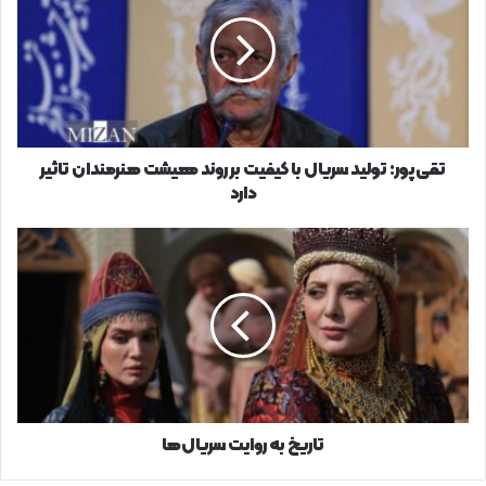
سریال
با
کیفیت
بر
روند
معیشت
هنرمندان
تاثیر
تقی‌پور: تولید سریال با کیفیت بر روند معیشت هنرمندان تاثیر
دارد
دارد
تاریخ
به
روایت
سریال‌ها
تاریخ به روایت سریال‌ها