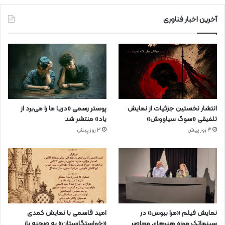
آخرین اخبار فناوری
انتشار نخستین جزئیات از نمایش
پوستر رسمی «دریا ما را می‌برد از
تلفیقی «سوگ سیاووش»
یاد» منتشر شد
3 روز پیش
3 روز پیش
نمایش فیلم «مرا ببوس» در
امید قاسمی با نمایش کمدی
سینماتک موزه هنرهای معاصر
«خواستگارستان» به صحنه باز