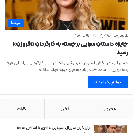
سینما
هنرمند
آذر ۱۴, ۱۴۰۱
0
۱۹
جایزه داستان سرایی برجسته به کارگردان «فروزن»
رسید
جنفیر لی مدیر خلاق استودیو انیمیشن والت دیزنی و کارگردان پویانمایی «یخ
زده(فروزن) – Frozen» در پانزدهمین دوره جوایز سالانه…
بیشتر بخوانید »
محبوب
اخیر
نظرات
بازیگران سریال سرزمین مادری با اسامی همه