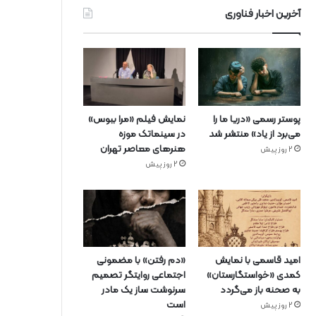
آخرین اخبار فناوری
پوستر رسمی «دریا ما را
نمایش فیلم «مرا ببوس»
می‌برد از یاد» منتشر شد
در سینماتک موزه
هنرهای معاصر تهران
2 روز پیش
2 روز پیش
امید قاسمی با نمایش
«دم رفتن» با مضمونی
کمدی «خواستگارستان»
اجتماعی روایتگر تصمیم
به صحنه باز می‌گردد
سرنوشت ساز یک مادر
است
2 روز پیش