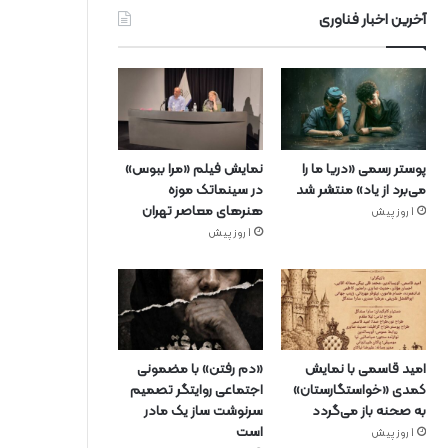
آخرین اخبار فناوری
پوستر رسمی «دریا ما را
نمایش فیلم «مرا ببوس»
می‌برد از یاد» منتشر شد
در سینماتک موزه
هنرهای معاصر تهران
1 روز پیش
1 روز پیش
امید قاسمی با نمایش
«دم رفتن» با مضمونی
کمدی «خواستگارستان»
اجتماعی روایتگر تصمیم
به صحنه باز می‌گردد
سرنوشت ساز یک مادر
است
1 روز پیش