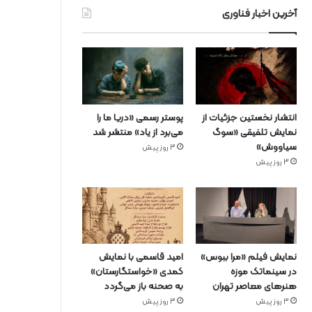
آخرین اخبار فناوری
انتشار نخستین جزئیات از
پوستر رسمی «دریا ما را
نمایش تلفیقی «سوگ
می‌برد از یاد» منتشر شد
سیاووش»
3 روز پیش
3 روز پیش
نمایش فیلم «مرا ببوس»
امید قاسمی با نمایش
در سینماتک موزه
کمدی «خواستگارستان»
هنرهای معاصر تهران
به صحنه باز می‌گردد
3 روز پیش
3 روز پیش