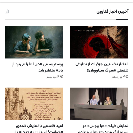
آخرین اخبار فناوری
انتشار نخستین جزئیات از نمایش
پوستر رسمی «دریا ما را می‌برد از
تلفیقی «سوگ سیاووش»
یاد» منتشر شد
3 روز پیش
3 روز پیش
نمایش فیلم «مرا ببوس» در
امید قاسمی با نمایش کمدی
سینماتک موزه هنرهای معاصر
«خواستگارستان» به صحنه باز