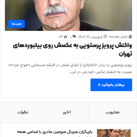
سینما
honar_use
شهریور ۳۰, ۱۴۰۲
0
۱۳
واکنش پرویز پرستویی به عکسش روی بیلبوردهای
تهران
پرویز پرستویی با بیان خاطره‌ای از ایفای نقش در فیلم سینمایی «موج مرده»،
نسبت به انتشار عکس خودش در این…
بیشتر بخوانید »
محبوب
اخیر
نظرات
بازیگران سریال سرزمین مادری با اسامی همه