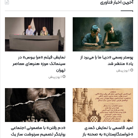
آخرین اخبار فناوری
پوستر رسمی «دریا ما را می‌برد از
نمایش فیلم «مرا ببوس» در
یاد» منتشر شد
سینماتک موزه هنرهای معاصر
تهران
1 روز پیش
1 روز پیش
امید قاسمی با نمایش کمدی
«دم رفتن» با مضمونی اجتماعی
«خواستگارستان» به صحنه باز
روایتگر تصمیم سرنوشت ساز یک