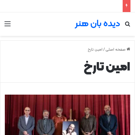
دیده بان هنر
جستجو برای
من
صفحه اصلی
/
امین تارخ
امین تارخ