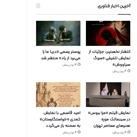
آخرین اخبار فناوری
انتشار نخستین جزئیات از
پوستر رسمی «دریا ما را
نمایش تلفیقی «سوگ
می‌برد از یاد» منتشر شد
سیاووش»
4 روز پیش
4 روز پیش
نمایش فیلم «مرا ببوس»
امید قاسمی با نمایش
در سینماتک موزه
کمدی «خواستگارستان»
هنرهای معاصر تهران
به صحنه باز می‌گردد
4 روز پیش
4 روز پیش