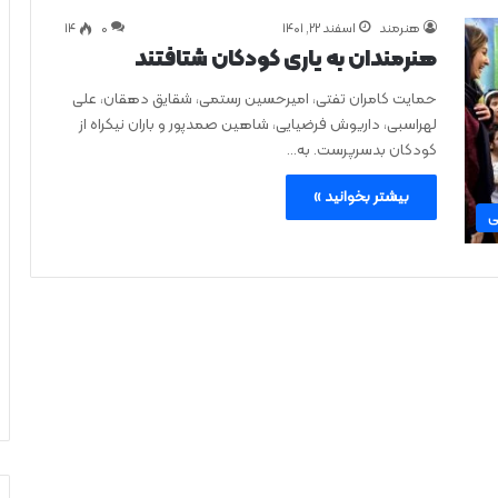
هنرمند
اسفند ۲۲, ۱۴۰۱
0
۱۴
هنرمندان به یاری کودکان شتافتند
حمایت کامران تفتی، امیرحسین رستمی، شقایق دهقان، علی
لهراسبی، داریوش فرضیایی، شاهین صمدپور و باران نیکراه از
کودکان بدسرپرست. به…
بیشتر بخوانید »
ی