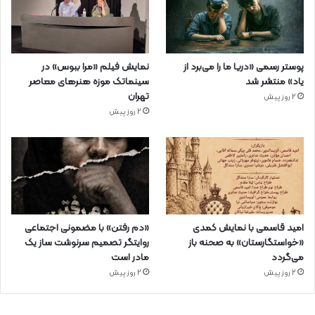
پوستر رسمی «دریا ما را می‌برد از
نمایش فیلم «مرا ببوس» در
یاد» منتشر شد
سینماتک موزه هنرهای معاصر
تهران
2 روز پیش
2 روز پیش
امید قاسمی با نمایش کمدی
«دم رفتن» با مضمونی اجتماعی
«خواستگارستان» به صحنه باز
روایتگر تصمیم سرنوشت ساز یک
می‌گردد
مادر است
2 روز پیش
2 روز پیش