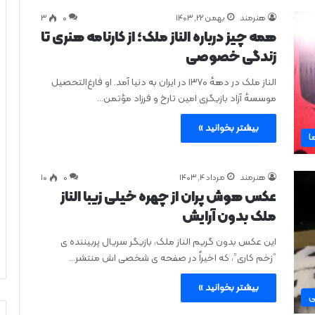
هنرمند
بهمن ۲۲, ۱۴۰۳
0
۳
همه چیز درباره الناز ملک؛ از کارنامه هنری تا
زندگی خصوصی
الناز ملک در دههٔ ۱۳۷۰ در ایران به دنیا آمد. او فارغ‌التحصیل
موسسهٔ آزاد بازیگری امین تارخ و فرزاد مؤتمن…
بیشتر بخوانید »
ا
هنرمند
مرداد ۴, ۱۴۰۳
0
۱۰
عکس هوش پران از چهره خیلی زیبا الناز
ملک بدون آرایش
این عکس بدون گریم الناز ملک، بازیگر سریال پربیننده‌ ی
“زخم کاری”، که اخیراً در صفحه‌ ی شخصی‌ اش منتشر…
بیشتر بخوانید »
ی