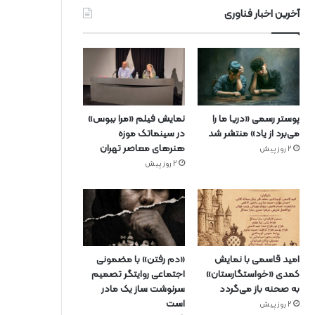
آخرین اخبار فناوری
پوستر رسمی «دریا ما را
نمایش فیلم «مرا ببوس»
می‌برد از یاد» منتشر شد
در سینماتک موزه
هنرهای معاصر تهران
2 روز پیش
2 روز پیش
امید قاسمی با نمایش
«دم رفتن» با مضمونی
کمدی «خواستگارستان»
اجتماعی روایتگر تصمیم
به صحنه باز می‌گردد
سرنوشت ساز یک مادر
است
2 روز پیش