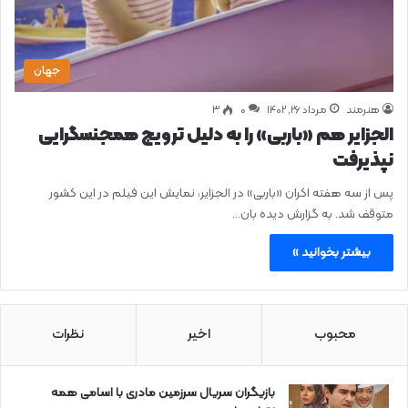
جهان
هنرمند
مرداد ۲۶, ۱۴۰۲
0
۳
الجزایر هم «باربی» را به دلیل ترویج همجنسگرایی
نپذیرفت
پس از سه هفته اکران «باربی» در الجزایر، نمایش این فیلم در این کشور
متوقف شد. به گزارش دیده بان…
بیشتر بخوانید »
محبوب
اخیر
نظرات
بازیگران سریال سرزمین مادری با اسامی همه