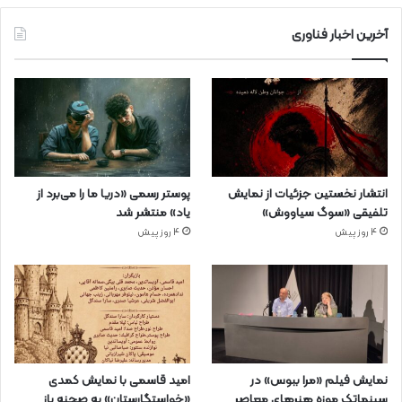
آخرین اخبار فناوری
انتشار نخستین جزئیات از نمایش
پوستر رسمی «دریا ما را می‌برد از
تلفیقی «سوگ سیاووش»
یاد» منتشر شد
4 روز پیش
4 روز پیش
نمایش فیلم «مرا ببوس» در
امید قاسمی با نمایش کمدی
سینماتک موزه هنرهای معاصر
«خواستگارستان» به صحنه باز