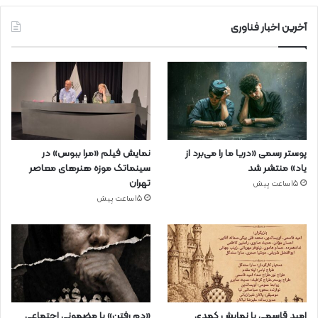
آخرین اخبار فناوری
پوستر رسمی «دریا ما را می‌برد از
نمایش فیلم «مرا ببوس» در
یاد» منتشر شد
سینماتک موزه هنرهای معاصر
تهران
15 ساعت پیش
15 ساعت پیش
امید قاسمی با نمایش کمدی
«دم رفتن» با مضمونی اجتماعی