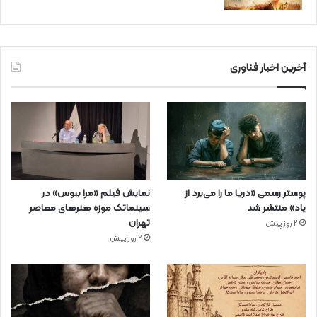
آخرین اخبار فناوری
پوستر رسمی «دریا ما را می‌برد از
نمایش فیلم «مرا ببوس» در
یاد» منتشر شد
سینماتک موزه هنرهای معاصر
تهران
2 روز پیش
2 روز پیش