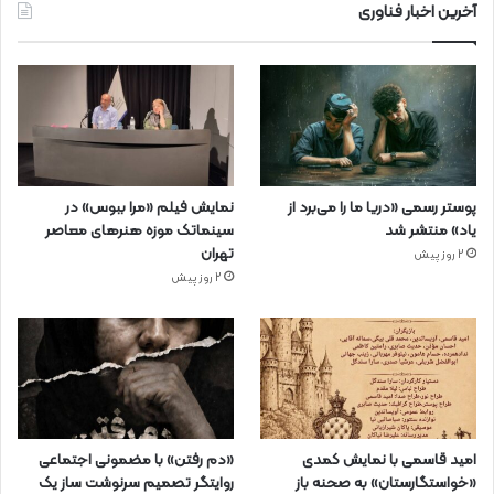
آخرین اخبار فناوری
پوستر رسمی «دریا ما را می‌برد از
نمایش فیلم «مرا ببوس» در
یاد» منتشر شد
سینماتک موزه هنرهای معاصر
تهران
2 روز پیش
2 روز پیش
امید قاسمی با نمایش کمدی
«دم رفتن» با مضمونی اجتماعی
«خواستگارستان» به صحنه باز
روایتگر تصمیم سرنوشت ساز یک