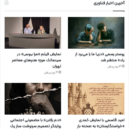
آخرین اخبار فناوری
پوستر رسمی «دریا ما را می‌برد از
نمایش فیلم «مرا ببوس» در
یاد» منتشر شد
سینماتک موزه هنرهای معاصر
تهران
3 روز پیش
3 روز پیش
امید قاسمی با نمایش کمدی
«دم رفتن» با مضمونی اجتماعی
«خواستگارستان» به صحنه باز
روایتگر تصمیم سرنوشت ساز یک