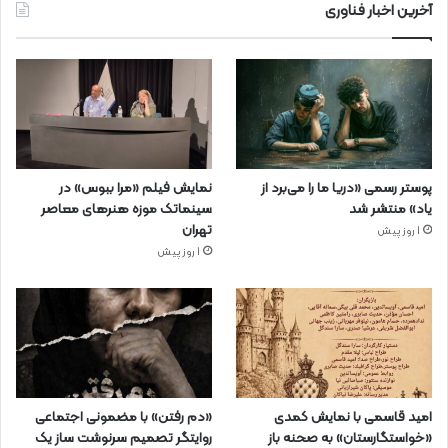
آخرین اخبار فناوری
پوستر رسمی «دریا ما را می‌برد از
نمایش فیلم «مرا ببوس» در
یاد» منتشر شد
سینماتک موزه هنرهای معاصر
تهران
1 روز پیش
1 روز پیش
امید قاسمی با نمایش کمدی
«دم رفتن» با مضمونی اجتماعی
«خواستگارستان» به صحنه باز
روایتگر تصمیم سرنوشت ساز یک