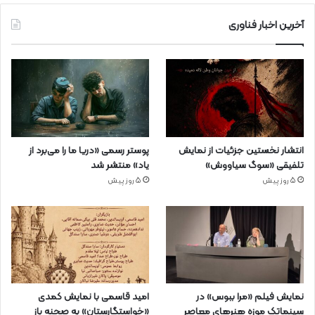
آخرین اخبار فناوری
انتشار نخستین جزئیات از نمایش
پوستر رسمی «دریا ما را می‌برد از
تلفیقی «سوگ سیاووش»
یاد» منتشر شد
5 روز پیش
5 روز پیش
نمایش فیلم «مرا ببوس» در
امید قاسمی با نمایش کمدی
سینماتک موزه هنرهای معاصر
«خواستگارستان» به صحنه باز