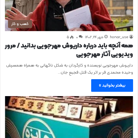
کسب و کار
honar_use
مهر ۲۴, ۱۴۰۲
0
۵
همه آنچه باید درباره داریوش مهرجویی بدانید / مرور
ویدیویی آثار مهرجویی
داریوش مهرجویی نویسنده و کارگردان به شکل ناگهانی به همراه همسرش
وحیده محمدی فر بر اثر یک قتل فجیع جان…
بیشتر بخوانید »